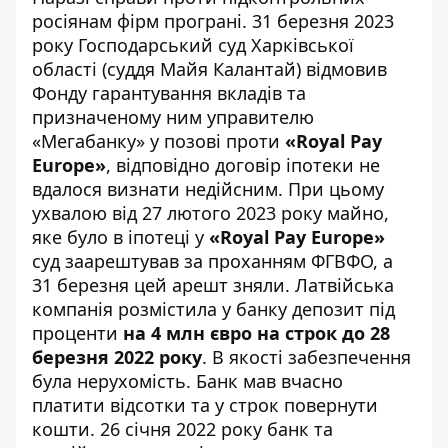
росіянам фірм програні. 31 березня 2023
року Господарський суд Харківської
області (суддя Майя Калантай)
відмовив
Фонду гарантування вкладів та
призначеному ним управителю
«Мегабанку» у позові проти
«
Royal Pay
Europe
»
, відповідно договір іпотеки не
вдалося визнати недійсним. При цьому
ухвалою від 27 лютого 2023 року майно,
яке було в іпотеці у
«
Royal Pay Europe
»
суд заарештував за проханням ФГВФО, а
31 березня цей арешт зняли. Латвійська
компанія розмістила у банку депозит під
проценти
на 4 млн євро на строк до 28
березня 2022 року
. В якості забезпечення
була нерухомість. Банк мав вчасно
платити відсотки та у строк повернути
кошти. 26 січня 2022 року банк та