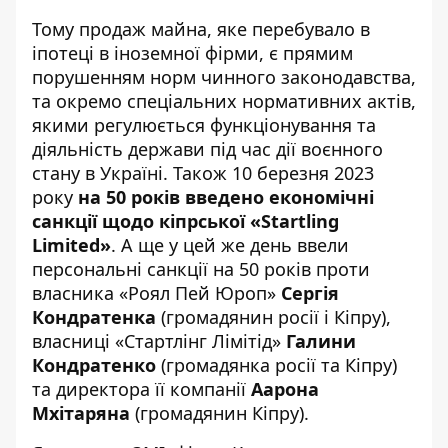
Тому продаж майна, яке перебувало в
іпотеці в іноземної фірми, є
прямим
порушенням норм чинного законодавства
,
та окремо спеціальних нормативних актів,
якими регулюється функціонування та
діяльність держави під час дії воєнного
стану в Україні. Також 10 березня 2023
року
на 50 років
введено економічні
санкції щодо кіпрської «Startling
Limited»
. А ще у цей же день
ввели
персональні санкції на 50 років проти
власника «Роял Пей Юроп»
Сергія
Кондратенка
(громадянин росії і Кіпру),
власниці «Стартлінг Лімітід»
Галини
Кондратенко
(громадянка росії та Кіпру)
та директора її компанії
Аарона
Мхітаряна
(громадянин Кіпру).