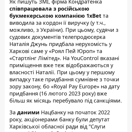
Як пишуть ЗМІ, фірма Кондратенка
співпрацювала з російською
букмекерською компанією 1xBet
та
виводила за кордон її виручку (у т.ч.,
можливо, з України). При цьому, судячи з
судових документів телепродюсерка
Наталія Джунь придбала нерухомість у
Харкові саме у «
Роял Пей Юроп
» та
«Стартлінг Лімітед». На YouControl вказані
приміщення вже теж відображаються у
власності Наталії. При цьому у першому
випадку таке придбання сумнівне з точки
зору закону, бо «Royal Pay Europe» на дату
придбання (16 лютого 2023 року) вже
більш як місяць перебувало під санкціями.
За
даними
Нацбанку на початок 2022
року, акціонерами банку були депутат
Харківської обласної ради від "Слуги