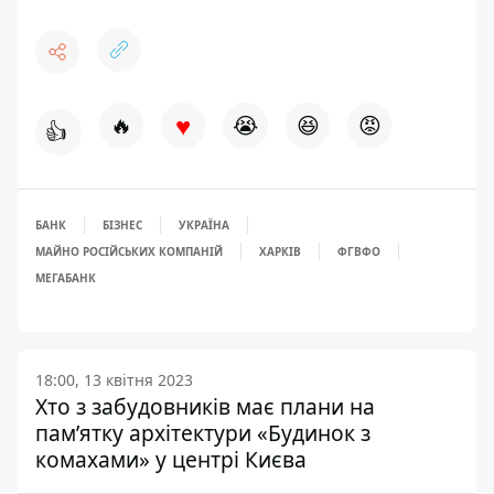
♥
🔥
😭
😆
😡
👍
БАНК
БІЗНЕС
УКРАЇНА
МАЙНО РОСІЙСЬКИХ КОМПАНІЙ
ХАРКІВ
ФГВФО
МЕГАБАНК
18:00, 13 квітня 2023
Хто з забудовників має плани на
пам’ятку архітектури «Будинок з
комахами» у центрі Києва