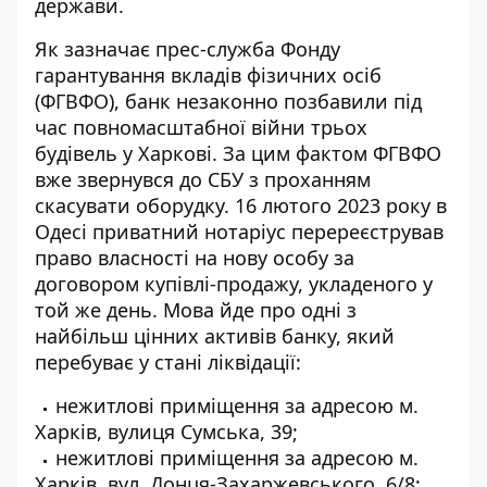
держави.
Як
зазначає прес-служба
Фонду
гарантування вкладів фізичних осіб
(ФГВФО), банк незаконно позбавили під
час повномасштабної війни трьох
будівель у Харкові. За цим фактом ФГВФО
вже звернувся до СБУ з проханням
скасувати оборудку. 16 лютого 2023 року в
Одесі приватний нотаріус перереєстрував
право власності на нову особу за
договором купівлі-продажу, укладеного у
той же день. Мова йде про одні з
найбільш цінних активів банку, який
перебуває у стані ліквідації:
нежитлові приміщення за адресою м.
Харків, вулиця Сумська, 39;
нежитлові приміщення за адресою м.
Харків, вул. Донця-Захаржевського, 6/8;