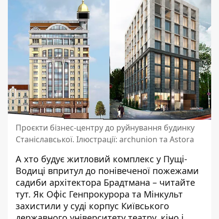
Проєкти бізнес-центру до руйнування будинку
Станіславської. Ілюстрації: archunion та Astora
А хто будує житловий комплекс у Пущі-
Водиці впритул до понівеченої пожежами
садиби архітектора Брадтмана –
читайте
тут
. Як Офіс Генпрокурора та Мінкульт
захистили у суді корпус Київського
державного університету театру, кіно і