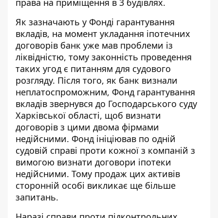
права на приміщення в 3 будівлях.
Як
зазначають
у Фонді гарантування
вкладів, на момент укладання іпотечних
договорів банк уже мав проблеми із
ліквідністю, тому законність проведення
таких угод є питанням для судового
розгляду. Після того, як банк визнали
неплатоспроможним, Фонд гарантування
вкладів звернувся до Господарського суду
Харківської області, щоб визнати
договорів з цими двома фірмами
недійсними. Фонд ініціював по одній
судовій справі проти кожної з компаній з
вимогою визнати договори іпотеки
недійсними. Тому продаж цих активів
сторонній особі викликає ще більше
запитань.
Наразі справи проти підконтрольних