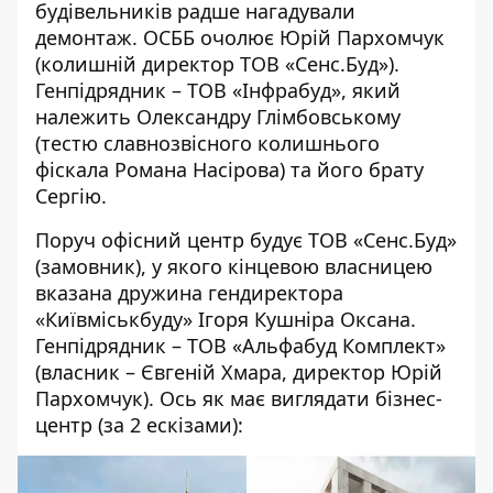
будівельників радше нагадували
демонтаж. ОСББ очолює Юрій Пархомчук
(колишній директор ТОВ «Сенс.Буд»).
Генпідрядник –
ТОВ «Інфрабуд»
, який
належить Олександру Глімбовському
(тестю славнозвісного колишнього
фіскала Романа Насірова) та його брату
Сергію.
Поруч офісний центр будує ТОВ «Сенс.Буд»
(замовник), у якого
кінцевою власницею
вказана
дружина гендиректора
«Київміськбуду» Ігоря Кушніра
Оксана.
Генпідрядник – ТОВ «Альфабуд Комплект»
(власник – Євгеній Хмара, директор Юрій
Пархомчук). Ось як має виглядати бізнес-
центр (за 2 ескізами):