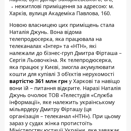
нежитлові приміщення за адресою: м.
Харків, вулиця Академіка Павлова, 160.
Новою власницею цих приміщень стала
Наталія Джунь. Вона відома
телепродюсерка, яка працювала на
телеканалах «Інтер»
та
«НТН»
, які
належали
до бізнес-груп Дмитра Фірташа –
Сергія Льовочкіна
. Як телепродюсерка,
яка працює у Києві, змогла акумулювати
кошти для купівлі 3 об’єктів нерухомості
вартістю 361 млн грн
у Харкові та навіщо
вони їй – питання відкрите. Наразі Наталія
Джунь очолює ТОВ «Телестудія «Служба
інформації», яке належить українському
мільярдеру Дмитру Фірташу (ця
організація – телеканал «НТН»). При цьому
зараз у судах жінка
протистоїть
Міністерству юстиції України, яке заважає