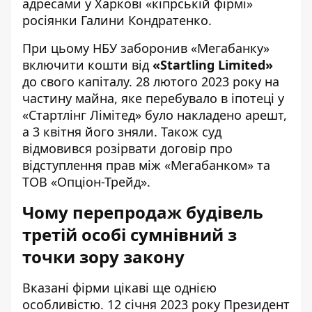
адресами у Харкові «кіпрській фірмі»
росіянки Галини Кондратенко.
При цьому НБУ заборонив «Мегабанку»
включити кошти від
«
Startling Limited
»
до свого капіталу. 28 лютого 2023 року на
частину майна, яке перебувало в іпотеці у
«Стартлінг Лімітед» було накладено арешт,
а 3 квітня його зняли. Також суд
відмовився розірвати договір про
відступлення прав між «Мегабанком» та
ТОВ «Опціон-Трейд».
Чому перепродаж будівель
третій особі сумнівний з
точки зору закону
Вказані фірми цікаві ще однією
особливістю. 12 січня 2023 року Президент