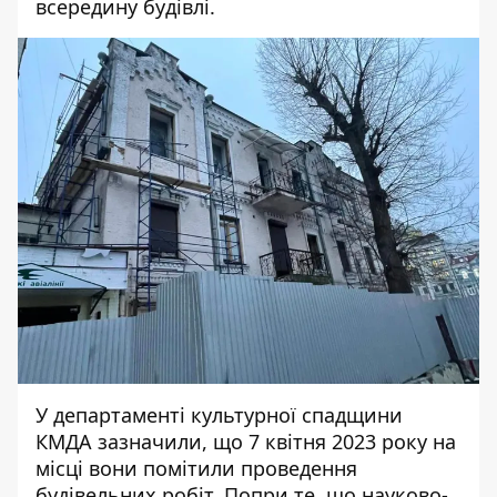
всередину будівлі.
У департаменті культурної спадщини
КМДА
зазначили
, що 7 квітня 2023 року на
місці вони помітили проведення
будівельних робіт. Попри те, що науково-