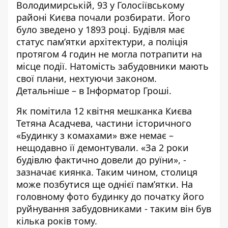
Володимирській, 93 у Голосіївському
районі Києва почали розбирати. Його
було зведено у 1893 році.
Будівля має
статус пам’ятки архітектури
, а поліція
протягом 4 годин не могла потрапити на
місце події. Натомість забудовники мають
свої плани, нехтуючи законом.
Детальніше – в Інформатор Гроші.
Як
помітила
12 квітня мешканка Києва
Тетяна Асадчева, частини історичного
«Будинку з комахами» вже немає –
нещодавно її демонтували. «За 2 роки
будівлю фактично довели до руїни», -
зазначає киянка. Таким чином, столиця
може позбутися ще однієї пам’ятки. На
головному фото будинку до початку його
руйнування забудовниками - таким він був
кілька років тому.