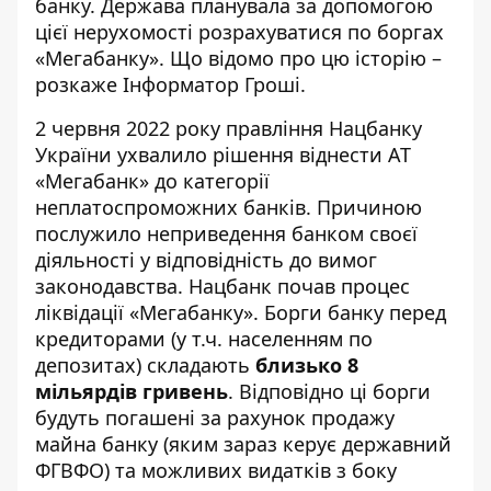
банку. Держава планувала за допомогою
цієї нерухомості
розрахуватися по боргах
«Мегабанку»
. Що відомо про цю історію –
розкаже Інформатор Гроші.
2 червня 2022 року правління Нацбанку
України ухвалило рішення віднести АТ
«Мегабанк» до категорії
неплатоспроможних банків. Причиною
послужило неприведення банком своєї
діяльності у відповідність до вимог
законодавства. Нацбанк почав процес
ліквідації «Мегабанку». Борги банку перед
кредиторами (у т.ч. населенням по
депозитах) складають
близько 8
мільярдів гривень
. Відповідно ці борги
будуть погашені за рахунок продажу
майна банку (яким зараз керує державний
ФГВФО) та можливих видатків з боку