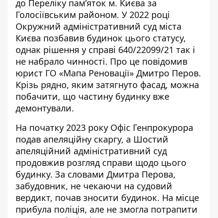
до Переліку пам’яток м. Києва за
Голосіївським районом. У 2022 році
Окружний адміністративний суд міста
Києва позбавив будинок цього статусу,
однак рішення у справі 640/22099/21 так і
не набрало чинності. Про це
повідомив
юрист ГО «Мапа Реновації» Дмитро Перов.
Крізь рядно, яким затягнуто фасад, можна
побачити, що частину будинку вже
демонтували.
На початку 2023 року Офіс Генпрокурора
подав апеляційну скаргу, а Шостий
апеляційний адміністративний суд
продовжив розгляд справи щодо цього
будинку. За словами Дмитра Перова,
забудовник, не чекаючи на судовий
вердикт, почав зносити будинок. На місце
прибула поліція, але не змогла потрапити