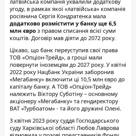
латвійська компанія ухвалили додаткову
угоду, в рамках якої «латвійська» компанія
росіянина Сергія Кондратенка мала
додатково розмістити у банку ще 6,5
млн євро
з правом списання всієї суми
коштів. Договір мав діяти до 2072 року.
Цікаво, що банк переуступив свої права
ТОВ «Опціон-Трейд», а гроші мали
повернути іноземцям до 2027 року. У квітні
2022 року Нацбанк України заборонив
«Мегабанку» включити ці 10,5 млн євро до
капіталу банку. А ТОВ «Опціон-Трейд»
належить
Віктору Суботіну
– основному
акціонеру «Мегабанку» та гендиректору
ВАТ «Турбоатом» - та його дружині Олені.
3 квітня 2023 року суддя Господарського
суду Харківської області Любов Лаврова
відмовила
у позові представників Фонду