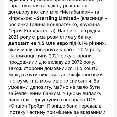
гарантування вкладів у розірванні
договору іпотеки між «Мегабанком» та
кіпрською
«
Startling Limited
»
(власниця –
росіянка Галина Кондратенко, дружина
Сергія Кондратенка). Наприкінці грудня
2021 року фірма розмістила у банку
депозит на 1,5 млн євро
під 0,1% річних,
який мали повернути у квітні 2022 року.
Наприкінці січня 2021 року сторони
продовжили дію вкладу до 2072 року.
Також сторони домовилися, що кошти
можуть бути використані як фінансовий
інструмент із можливістю списання. За
умовами депозиту, майно не мало бути
забезпеченим банком. У цьому випадку
банк теж переуступив свої права ТОВ
«Опціон-Трейд». Пізніше банк передав в
іпотеку частину приміщень за вказаними