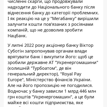
численні скарги, що продовжували
надходити до Національного банку після
віднесення банку до категорії проблемних.
І як реакцію на це у "Мегабанку" вирішили
залучити кошти пов'язаних з росіянами
компаній, що не дозволив зробити
Нацбанк.
У липні 2022 року акціонер банку Віктор
Суботін
запропонував
органам влади
врятувати банк і викупити його: щоб це
зробили державне АТ "Укренергомашини"
(колишній "Турбоатом", де він
генеральний директор), "Royal Pay
Europe", Міністерство фінансів України.
Але на його пропозицію не погодилися.
Водночас у банку зависли 1 млрд 446 млн
грн коштів "Укренергомашин", а це були
майже всі кошти підприємства, яке