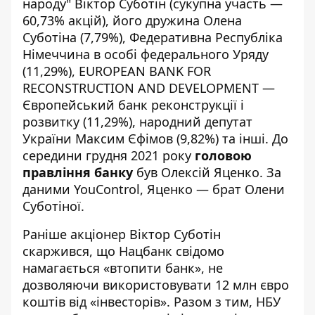
народу" Віктор Суботін (сукупна участь —
60,73% акцій), його дружина Олена
Суботіна (7,79%), Федеративна Республіка
Німеччина в особі федерального Уряду
(11,29%), EUROPEAN BANK FOR
RECONSTRUCTION AND DEVELOPMENT —
Європейський банк реконструкції і
розвитку (11,29%), народний депутат
України Максим Єфімов (9,82%) та інші. До
середини грудня 2021 року
головою
правління банку
був Олексій Яценко. За
даними
YouControl
, Яценко — брат Олени
Суботіної.
Раніше акціонер Віктор Суботін
скаржився
, що Нацбанк свідомо
намагається «втопити банк», не
дозволяючи використовувати 12 млн євро
коштів від «інвесторів». Разом з тим, НБУ