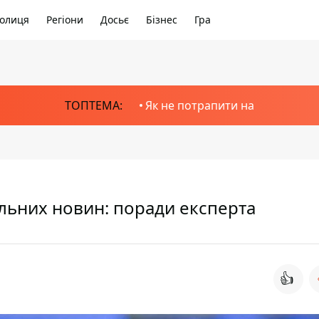
олиця
Регіони
Досьє
Бізнес
Гра
ТОПТЕМА:
Як не потрапити на
альних новин: поради експерта
👍