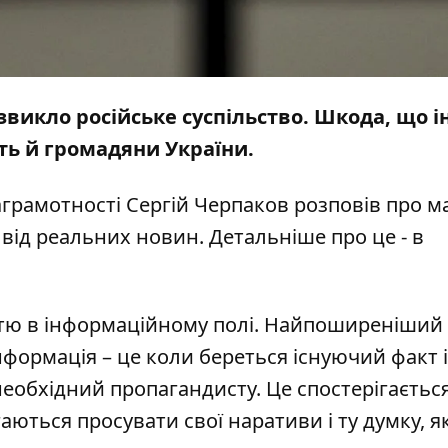
о звикло російське суспільство. Шкода, що 
ть й громадяни України.
іаграмотності Сергій Черпаков розповів про м
від реальних новин. Детальніше про це - в
істю в інформаційному полі. Найпоширеніший
нформація – це коли береться існуючий факт і
необхідний пропагандисту. Це спостерігається
ються просувати свої наративи і ту думку, як