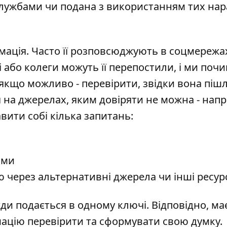
лужбами чи подана з використанням тих нар
ація. Часто її розповсюджують в соцмережах
і або колеги можуть її перепостили, і ми поч
 якщо можливо - перевірити, звідки вона пішл
 на джерелах, яким довіряти не можна - напр
авити собі кілька запитань:
ами
 через альтернативні джерела чи інші ресур
ди подається в одному ключі. Відповідно, ма
мацію перевірити та сформувати свою думку.