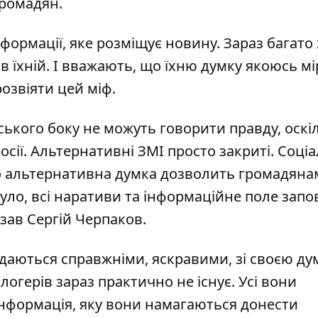
громадян.
ормації, яке розміщує новину. Зараз багато 
 і в їхній. І вважають, що їхню думку якоюсь м
озвіяти цей міф.
йського боку не можуть говорити правду, оск
осії. Альтернативні ЗМІ просто закриті. Соціа
що альтернативна думка дозволить громадяна
уло, всі наративи та інформаційне поле зап
зав Сергій Черпаков.
 здаються справжніми, яскравими, зі своєю ду
логерів зараз практично не існує. Усі вони
 інформація, яку вони намагаються донести