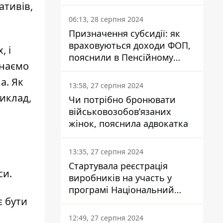
заплатить кожен українець
ативів,
06:13, 28 серпня 2024
Призначення субсидії: як
враховуються доходи ФОП,
, і
пояснили в Пенсійному
инаємо
фонді
а. Як
13:58, 27 серпня 2024
иклад,
Чи потрібно бронювати
військовозобов’язаних
жінок, пояснила адвокатка
13:35, 27 серпня 2024
Стартувала реєстрація
си.
виробників на участь у
програмі Національний
є бути
кешбек: як це зробити
через портал Дія
12:49, 27 серпня 2024