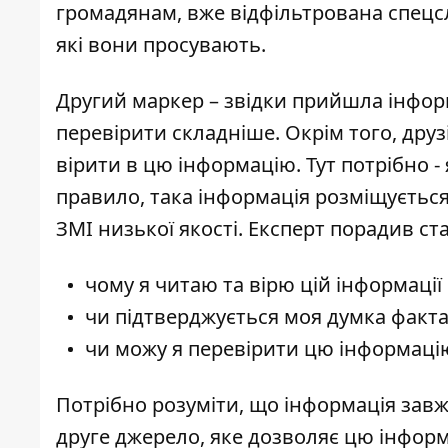
громадянам, вже відфільтрована спецс
які вони просувають.
Другий маркер – звідки прийшла інформ
перевірити складніше. Окрім того, друз
вірити в цю інформацію. Тут потрібно -
правило, така інформація розміщується
ЗМІ низької якості. Експерт порадив ст
чому я читаю та вірю цій інформації
чи підтверджується моя думка факт
чи можу я перевірити цю інформацію
Потрібно розуміти, що інформація завж
друге джерело, яке дозволяє цю інфор