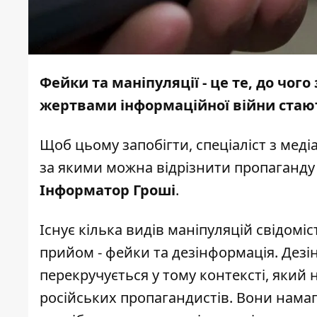
Фейки та маніпуляції - це те, до чог
жертвами інформаційної війни стаю
Щоб цьому запобігти, спеціаліст з мед
за якими можна відрізнити пропаганду 
Інформатор Гроші
.
Існує кілька видів маніпуляцій свідом
прийом - фейки та дезінформація. Дезі
перекручується у тому контексті, який 
російських пропагандистів. Вони намага