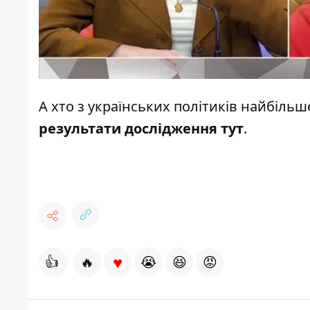
А хто з українських політиків найбіль
результати дослідження тут
.
♥
👍
🔥
😭
😆
😡