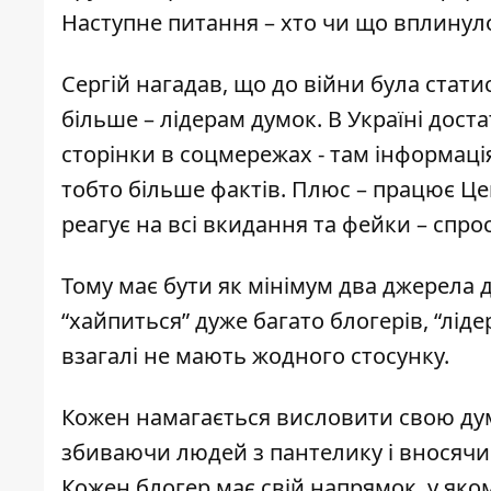
Наступне питання – хто чи що вплинул
Сергій нагадав, що до війни була стати
більше – лідерам думок. В Україні достат
сторінки в соцмережах - там інформаці
тобто більше фактів. Плюс – працює
Це
реагує на всі вкидання та фейки – спро
Тому має бути як мінімум два джерела 
“хайпиться” дуже багато блогерів, “ліде
взагалі не мають жодного стосунку.
Кожен намагається висловити свою дум
збиваючи людей з пантелику і вносячи 
Кожен блогер має свій напрямок, у яко