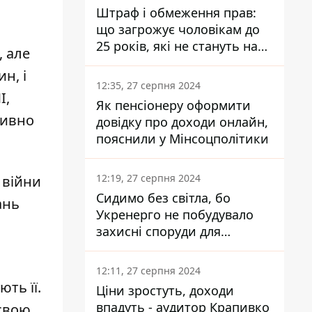
Штраф і обмеження прав:
що загрожує чоловікам до
25 років, які не стануть на
, але
військовий облік
н, і
12:35, 27 серпня 2024
І,
Як пенсіонеру оформити
тивно
довідку про доходи онлайн,
пояснили у Мінсоцполітики
12:19, 27 серпня 2024
 війни
Сидимо без світла, бо
ань
Укренерго не побудувало
захисні споруди для
енергетики - нардеп
Кучеренко
12:11, 27 серпня 2024
ть її.
Ціни зростуть, доходи
впадуть - аудитор Крапивко
 свою