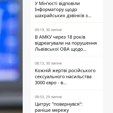
У Мін'юсті відповіли
Інформатору щодо
шахрайських дзвінків з
камери Сумського СІЗО так,
що ніхто нічого не зрозумів
09:19, 30 липня
В АМКУ через 18 років
відреагували на порушення
Львівської ОВА щодо
харчування у закладах
освіти
08:13, 30 липня
Кожній жертві російського
сексуального насильства
3000 євро - в
Мінсоцполітики пояснили
Інформатору, звідки на це
08:53, 29 липня
гроші
Цитрус "повернувся":
раніше мережу