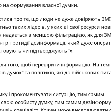
о на формування власної думки.
стика про те, що люди не дуже довіряють ЗМІ
ньо таких лідерів, у яких є і свої ресурси нови
я надається з меншою фільтрацією, як для ЗМ
нтр протидії дезінформації
, який дуже опера
стовують чи підтверджують їх.
для того, щоб перевірити інформацію. На темі
рів думок” та політиків, які до військових пит
ку і прокоментувати ситуацію, тим самим
свою особисту думку, тим самим дезінформую
му він спеціаліст. Кожен може висловлювати