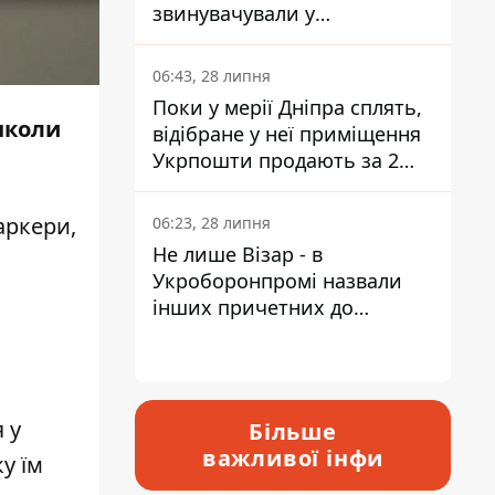
звинувачували у
контрабанді техніки та
ухиленні від сплати
06:43, 28 липня
податків
Поки у мерії Дніпра сплять,
інколи
відібране у неї приміщення
Укрпошти продають за 2
мільйони
аркери,
06:23, 28 липня
Не лише Візар - в
Укроборонпромі назвали
інших причетних до
катастрофи у Вишневому -
відповідь Інформатору
 у
Більше
важливої інфи
у їм