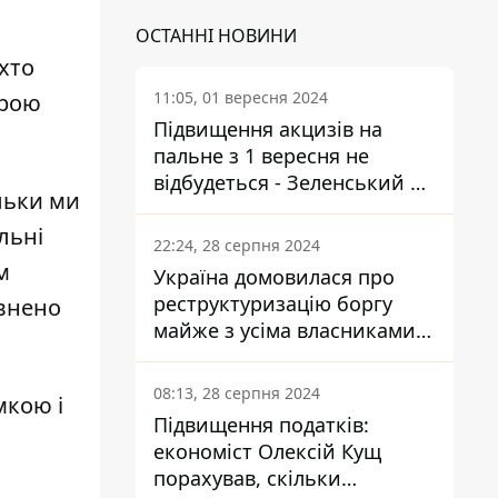
ОСТАННІ НОВИНИ
хто
11:05, 01 вересня 2024
ірою
Підвищення акцизів на
пальне з 1 вересня не
відбудеться - Зеленський не
ільки ми
підписав закон
льні
22:24, 28 серпня 2024
м
Україна домовилася про
реструктуризацію боргу
овнено
майже з усіма власниками
єврооблігацій: що це
означає для країни
08:13, 28 серпня 2024
мкою і
Підвищення податків:
економіст Олексій Кущ
порахував, скільки