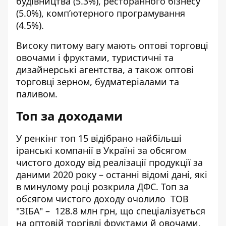
будівництва (5.3%), ресторанного бізнесу
(5.0%), комп’ютерного програмування
(4.5%).
Високу питому вагу мають оптові торговці
овочами і фруктами, туристичні та
дизайнерські агентства, а також оптові
торговці зерном, будматеріалами та
паливом.
Топ за доходами
У ренкінг топ 15 відібрано найбільші
іранські компанії в Україні за обсягом
чистого доходу від реалізації продукції за
даними 2020 року
–
останні відомі дані, які
в минулому році розкрила ДФС. Топ за
обсягом чистого доходу очолило
ТОВ
"ЗІБА"
–
128.8 млн грн, що спеціалізується
на оптовій торгівлі фруктами й овочами.