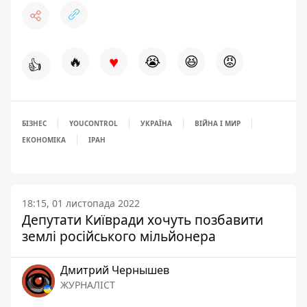
♥
🔥
😭
😆
😡
👍
БІЗНЕС
YOUCONTROL
УКРАЇНА
ВІЙНА І МИР
ЕКОНОМІКА
ІРАН
18:15, 01 листопада 2022
Депутати Київради хочуть позбавити
землі російського мільйонера
Дмитрий Чернышев
ЖУРНАЛІСТ