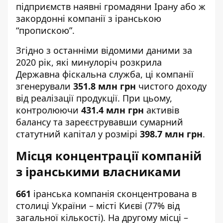
підприємств наявні громадяни Ірану або ж
закордонні компанії з іранською
“пропискою”.
Згідно з останніми відомими даними за
2020 рік, які минулоріч розкрила
Державна фіскальна служба, ці компанії
згенерували
351.8 млн грн
чистого доходу
від реалізації продукції. При цьому,
контролюючи
431.4 млн грн
активів
балансу
та зареєструвавши сумарний
статутний капітал у розмірі
398.7 млн грн
.
Місця концентрації компаній
з іранськими власниками
661
іранська компанія сконцентрована в
столиці України
–
місті Києві (77% від
загальної кількості). На другому місці
–