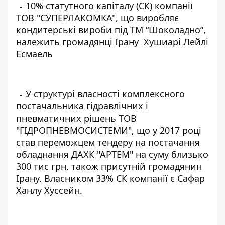
10% статутного капіталу (СК) компанії
ТОВ "СУПЕРЛАКОМКА"
, що виробляє
кондитерські вироби під
ТМ “Шоколадно”
,
належить громадянці Ірану Хушиарі Лейлі
Есмаель
У структурі власності комплексного
постачальник
а гідравлічних і
пневматичних рішень
ТОВ
"ГІДРОПНЕВМОСИСТЕМИ"
, що у 2017 році
став
переможцем тендеру
на постачання
обладнання ДАХК "АРТЕМ" на суму близько
300 тис грн, також присутній громадянин
Ірану. Власником 33% СК компанії є Сафар
Ханлу Хуссейн.