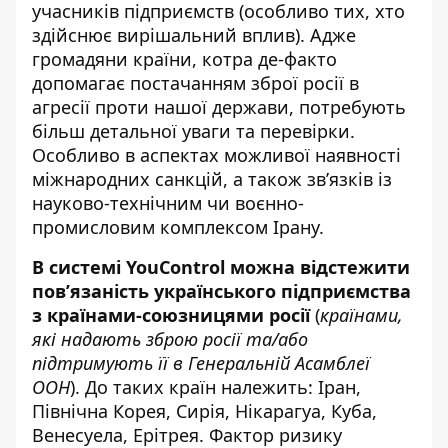
учасників підприємств
(особливо тих, хто
здійснює вирішальний вплив)
. Адже
громадяни країни, котра де-факто
допомагає постачанням зброї росії в
агресії проти нашої держави, потребують
більш детальної уваги та перевірки.
Особливо в аспектах можливої наявності
міжнародних санкцій, а також зв’язків із
науково-технічним чи воєнно-
промисловим комплексом Ірану.
В системі YouControl можна відстежити
пов’язаність українського підприємства
з країнами-союзницями росії
(
країнами,
які надають зброю росії та/або
підтримують її в Генеральній Асамблеї
ООН
). До таких країн належить: Іран,
Північна Корея, Сирія, Нікарагуа, Куба,
Венесуела, Ерітрея. Фактор ризику