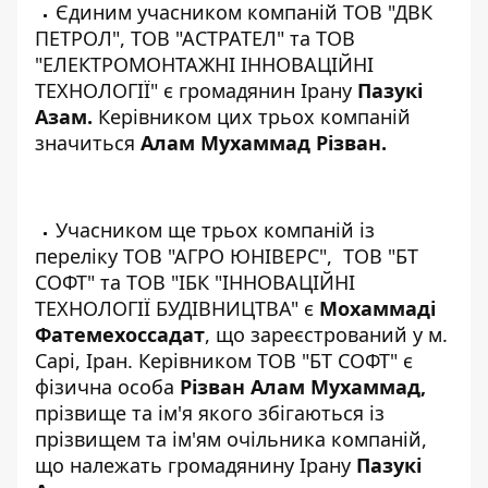
Єдиним учасником компаній
ТОВ "ДВК
ПЕТРОЛ"
,
ТОВ "АСТРАТЕЛ"
та
ТОВ
"ЕЛЕКТРОМОНТАЖНІ ІННОВАЦІЙНІ
ТЕХНОЛОГІЇ"
є громадянин Ірану
П
азукі
Азам.
Керівником цих трьох компаній
значиться
Алам Мухаммад Різван.
Учасником ще трьох компаній із
переліку
ТОВ "АГРО ЮНІВЕРС"
,
ТОВ "БТ
СОФТ"
та
ТОВ "ІБК "ІННОВАЦІЙНІ
ТЕХНОЛОГІЇ БУДІВНИЦТВА"
є
Мохаммаді
Фатемехоссадат
, що зареєстрований у м.
Сарі, Іран. Керівником ТОВ "БТ СОФТ" є
фізична особа
Різван Алам Мухаммад,
прізвище та ім'я якого збігаються із
прізвищем та ім'ям очільника компаній,
що належать
громадянину Ірану
П
азукі