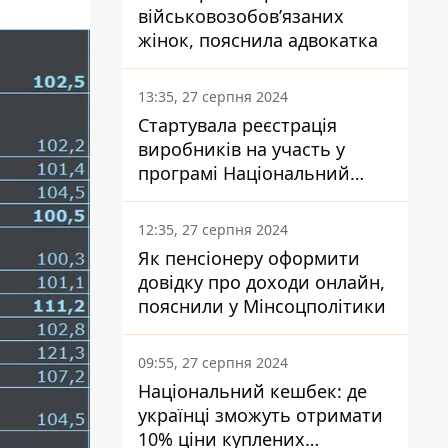
військовозобов’язаних
жінок, пояснила адвокатка
13:35, 27 серпня 2024
Стартувала реєстрація
виробників на участь у
програмі Національний
кешбек: як це зробити
через портал Дія
12:35, 27 серпня 2024
Як пенсіонеру оформити
довідку про доходи онлайн,
пояснили у Мінсоцполітики
09:55, 27 серпня 2024
Національний кешбек: де
українці зможуть отримати
10% ціни куплених