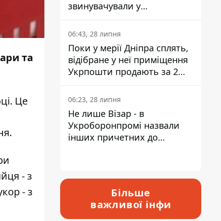
звинувачували у
контрабанді техніки та
ухиленні від сплати
06:43, 28 липня
податків
Поки у мерії Дніпра сплять,
вари та
відібране у неї приміщення
Укрпошти продають за 2
мільйони
ці. Це
06:23, 28 липня
Не лише Візар - в
Укроборонпромі назвали
ня.
інших причетних до
катастрофи у Вишневому -
ри
відповідь Інформатору
йця - з
кор - з
Більше
важливої інфи