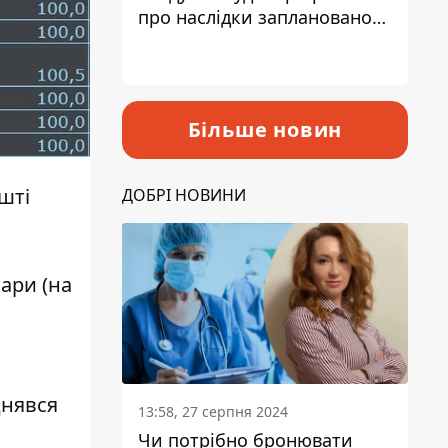
про наслідки запланованого
підвищення податків
Більше новин
шті
ДОБРІ НОВИНИ
ари (на
днявся
13:58, 27 серпня 2024
Чи потрібно бронювати