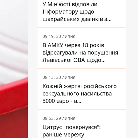
У Мін'юсті відповіли
Інформатору щодо
шахрайських дзвінків з
камери Сумського СІЗО так,
що ніхто нічого не зрозумів
09:19, 30 липня
В АМКУ через 18 років
відреагували на порушення
Львівської ОВА щодо
харчування у закладах
освіти
08:13, 30 липня
Кожній жертві російського
сексуального насильства
3000 євро - в
Мінсоцполітики пояснили
Інформатору, звідки на це
08:53, 29 липня
гроші
Цитрус "повернувся":
раніше мережу