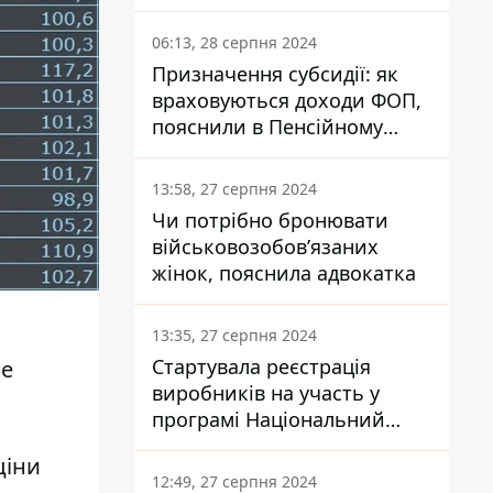
заплатить кожен українець
06:13, 28 серпня 2024
Призначення субсидії: як
враховуються доходи ФОП,
пояснили в Пенсійному
фонді
13:58, 27 серпня 2024
Чи потрібно бронювати
військовозобов’язаних
жінок, пояснила адвокатка
13:35, 27 серпня 2024
Стартувала реєстрація
ле
виробників на участь у
програмі Національний
кешбек: як це зробити
ціни
через портал Дія
12:49, 27 серпня 2024