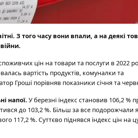
тні. З того часу вони впали, а на деякі то
 війни.
споживчих цін на товари та послуги в 2022 ро
валась вартість продуктів, комуналки та
атор Гроші
порівняв показники січня та черв
ні напої.
У березні індекс становив 106,2 % п
ротився до 103,2 %. Більш за все подорожчали я
го 117,2 %. Суттєво піднявся індекс цін на цу