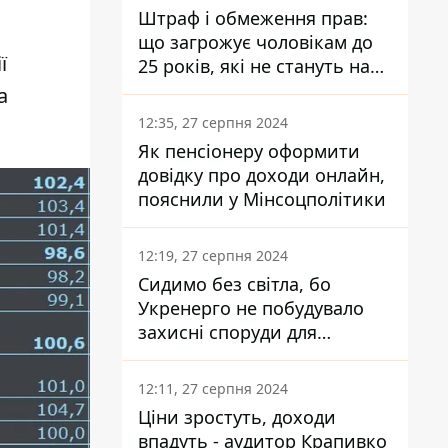
Штраф і обмеження прав:
що загрожує чоловікам до
ї
25 років, які не стануть на
військовий облік
а
12:35, 27 серпня 2024
Як пенсіонеру оформити
довідку про доходи онлайн,
пояснили у Мінсоцполітики
12:19, 27 серпня 2024
Сидимо без світла, бо
Укренерго не побудувало
захисні споруди для
енергетики - нардеп
Кучеренко
12:11, 27 серпня 2024
Ціни зростуть, доходи
впадуть - аудитор Крапивко