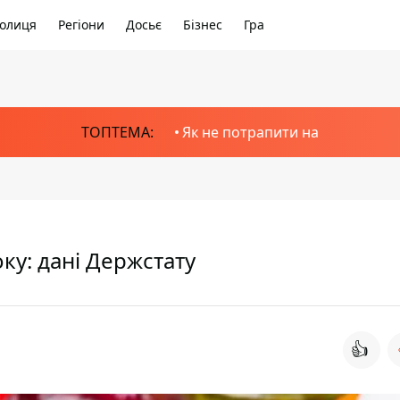
олиця
Регіони
Досьє
Бізнес
Гра
ТОПТЕМА:
Як не потрапити на
ку: дані Держстату
👍