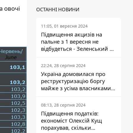
а овочі
ОСТАННІ НОВИНИ
11:05, 01 вересня 2024
Підвищення акцизів на
пальне з 1 вересня не
відбудеться - Зеленський не
підписав закон
22:24, 28 серпня 2024
Україна домовилася про
реструктуризацію боргу
майже з усіма власниками
єврооблігацій: що це
означає для країни
08:13, 28 серпня 2024
Підвищення податків:
економіст Олексій Кущ
порахував, скільки