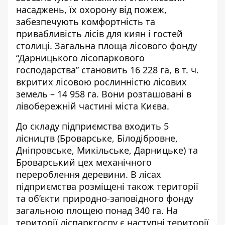
насаджень, їх охорону від пожеж,
забезпечують комфортність та
привабливість лісів для киян і гостей
столиці. Загальна площа лісового фонду
“Дарницького лісопаркового
господарства” становить 16 228 га, в т. ч.
вкритих лісовою рослинністю лісових
земель – 14 958 га. Вони розташовані в
лівобережній частині міста Києва.
До складу підприємства входить 5
лісництв (Броварське, Білодібровне,
Дніпровське, Микільське, Дарницьке) та
Броварський цех механічного
перероблення деревини. В лісах
підприємства розміщені також території
та об’єкти природно-заповідного фонду
загальною площею понад 340 га. На
території ліспаркгоспу є наступні території