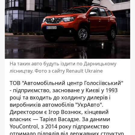
На таких авто будуть їздити по Дарницькому
лісництву. Фото з сайту Renault Ukraine
ТОВ "Автомобільний центр Голосіївський"
- підприємство,
засноване
у Києві у 1993
році та входить до холдингу дилерів і
виробників автомобілів "УкрАвто".
Директором є Ігор Вознюк, кінцевий
власник — Таріел Васадзе. За даними
YouControl
, з 2014 року підприємство
отримало підрядів від державних структур