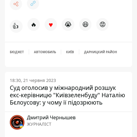
♥
🔥
😭
😆
😡
👍
БЮДЖЕТ
АВТОМОБИЛЬ
КИЇВ
ДАРНИЦКИЙ РАЙОН
18:30, 21 червня 2023
Суд оголосив у міжнародний розшук
екс-керівницю "Київзеленбуду" Наталію
Бєлоусову: у чому її підозрюють
Дмитрий Чернышев
ЖУРНАЛІСТ