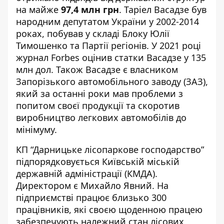
на майже
97,4 млн грн
.
Таріел Васадзе
був
народним депутатом України у 2002-2014
роках, побував у складі Блоку Юлії
Тимошенко та Партії регіонів. У 2021 році
журнал Forbes
оцінив
статки Васадзе у 135
млн дол. Також Васадзе є власником
Запорізького автомобільного заводу (ЗАЗ),
який за останні роки мав проблеми з
попитом своєї продукції та скоротив
виробництво легкових автомобілів до
мінімуму.
КП “
Дарницьке лісопаркове господарство
”
підпорядковується Київській міській
державній адміністрації (КМДА).
Директором є Михайло Явний. На
підприємстві працює близько 300
працівників, які своєю щоденною працею
забезпечують належний стан лісових