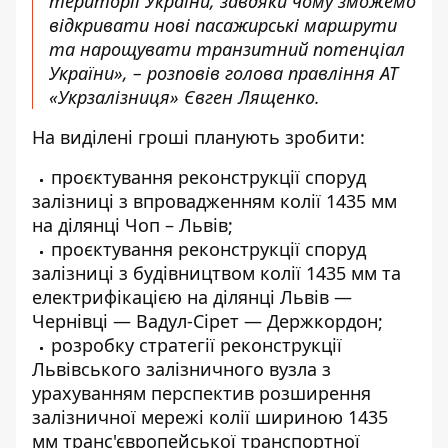
території України, завдяки чому зможемо
відкривати нові пасажирські маршрути
та нарощувати транзитний потенціал
України», – розповів голова правління АТ
«Укрзалізниця» Євген Лященко.
На виділені гроші планують зробити:
проєктування реконструкції споруд
залізниці з впровадженням колії 1435 мм
на ділянці Чоп – Львів;
проєктування реконструкції споруд
залізниці з будівництвом колії 1435 мм та
електрифікацією на ділянці Львів —
Чернівці — Вадул-Сірет — Держкордон;
розробку стратегії реконструкції
Львівського залізничного вузла з
урахуванням перспектив розширення
залізничної мережі колії шириною 1435
мм транс'європейської транспортної