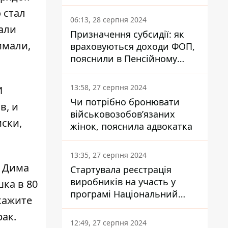
заплатить кожен українець
 стал
06:13, 28 серпня 2024
вали
Призначення субсидії: як
имали,
враховуються доходи ФОП,
пояснили в Пенсійному
фонді
13:58, 27 серпня 2024
И
Чи потрібно бронювати
в, и
військовозобов’язаних
ски,
жінок, пояснила адвокатка
13:35, 27 серпня 2024
, Дима
Стартувала реєстрація
виробників на участь у
ка в 80
програмі Національний
кажите
кешбек: як це зробити
рак.
через портал Дія
12:49, 27 серпня 2024