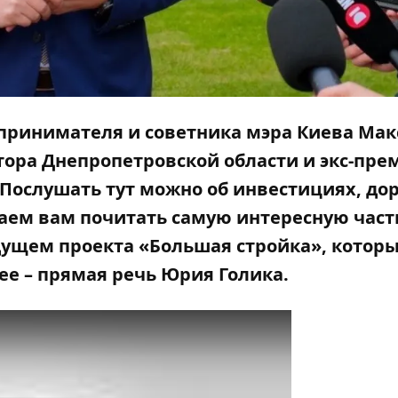
дпринимателя и советника мэра Киева Ма
тора Днепропетровской области и экс-пре
ослушать тут можно об инвестициях, дор
гаем вам почитать самую интересную част
дущем проекта «Большая стройка», котор
ее – прямая речь Юрия Голика.