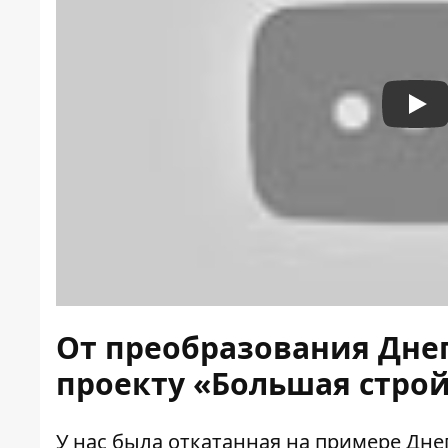
Pla
От преобразования Дне
проекту «Большая стро
У нас была откатанная на примере Дне