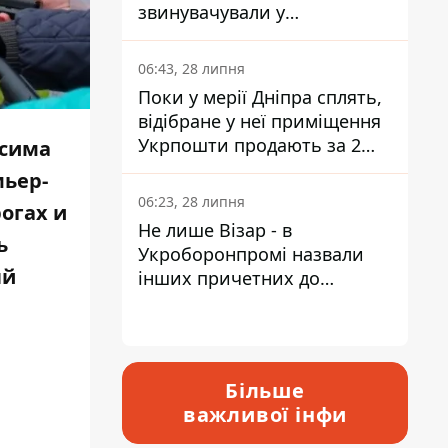
звинувачували у
контрабанді техніки та
ухиленні від сплати
06:43, 28 липня
податків
Поки у мерії Дніпра сплять,
відібране у неї приміщення
Укрпошти продають за 2
ксима
мільйони
мьер-
06:23, 28 липня
огах и
Не лише Візар - в
ь
Укроборонпромі назвали
ый
інших причетних до
катастрофи у Вишневому -
відповідь Інформатору
Більше
важливої інфи