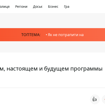
олиця
Регіони
Досьє
Бізнес
Гра
ТОПТЕМА:
Як не потрапити на
ом, настоящем и будущем программы
👍