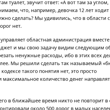
ам туалет, звучит ответ: «А вот там за углом
нимаем, что, например, девочка 12 лет ходит
нужно сделать? Мы удивились, что в области 
орог нет.
 управляет областная администрация вместе
юджет и мы свою задачу видим следующим о
езать ненужные расходы, ибо в этих всех де
далее. Мы решили сделать так называемый «
одексе такого понятия нет, это просто
 максимальное количество денег направлят
его в ближайшее время никто не повторит в 
онтировали около 500 дорог в малых насел