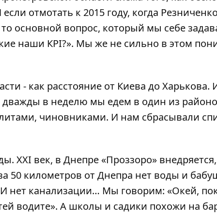
если отмотать к 2015 году, когда Резниченко
, то основной вопрос, который мы себе зада
кие наши КРІ?». Мы же не сильно в этом пон
ти - как расстояние от Киева до Харькова. 
 дважды в неделю мы едем в один из районо
литами, чиновниками. И нам сбрасывали спи
ы. XXI век, в Днепре «Проззоро» внедряется
за 50 километров от Днепра нет воды и бабуш
 И нет канализации… Мы говорим: «Окей, по
тей водите». А школы и садики похожи на ба