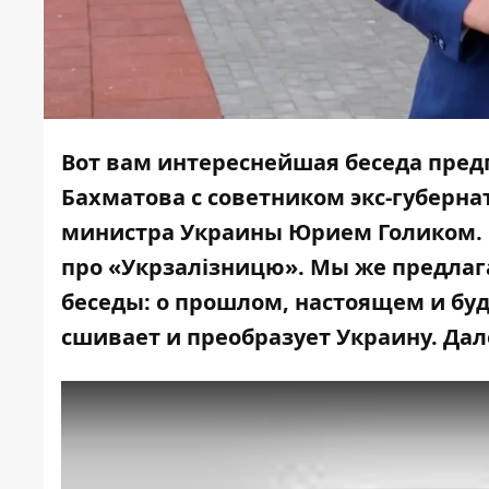
Вот вам интереснейшая беседа пре
Бахматова с советником экс-губерна
министра Украины Юрием Голиком. П
про
«Укрзалізниц
ю
». Мы же предла
беседы: о прошлом, настоящем и бу
сшивает и преобразует Украину. Дал