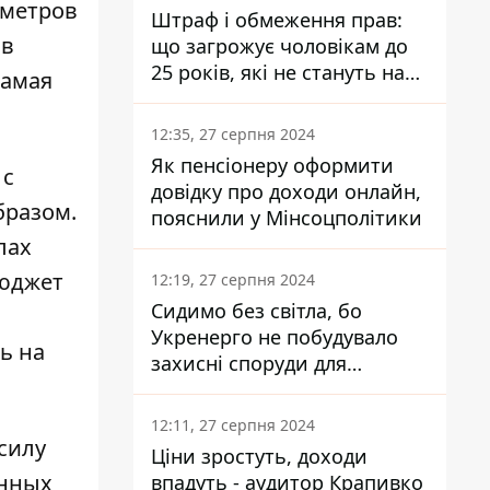
, метров
Штраф і обмеження прав:
 в
що загрожує чоловікам до
25 років, які не стануть на
самая
військовий облік
12:35, 27 серпня 2024
Як пенсіонеру оформити
 с
довідку про доходи онлайн,
бразом.
пояснили у Мінсоцполітики
лах
бюджет
12:19, 27 серпня 2024
Сидимо без світла, бо
Укренерго не побудувало
ь на
захисні споруди для
енергетики - нардеп
Кучеренко
12:11, 27 серпня 2024
силу
Ціни зростуть, доходи
енных
впадуть - аудитор Крапивко