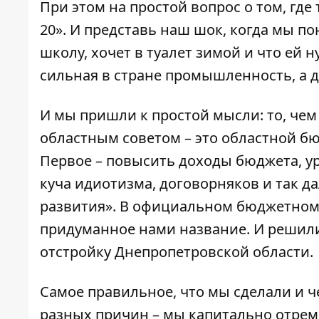
При этом на простой вопрос о том, где т
20». И представь наш шок, когда мы по
школу, хочет в туалет зимой и что ей 
сильная в стране промышленность, а д
И мы пришли к простой мысли: то, чем
областным советом – это областной б
Первое – повысить доходы бюджета, ур
куча идиотизма, договорняков и так 
развития». В официальном бюджетном к
придуманное нами название. И решили
отстройку Днепропетровской области.
Самое правильное, что мы сделали и ч
разных причин – мы капитально отрем