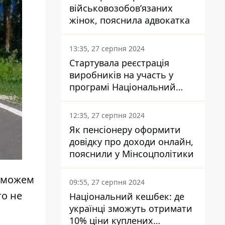
військовозобов’язаних
жінок, пояснила адвокатка
13:35, 27 серпня 2024
Стартувала реєстрація
виробників на участь у
програмі Національний
кешбек: як це зробити
через портал Дія
12:35, 27 серпня 2024
Як пенсіонеру оформити
довідку про доходи онлайн,
пояснили у Мінсоцполітики
о можем
09:55, 27 серпня 2024
то не
Національний кешбек: де
українці зможуть отримати
10% ціни куплених