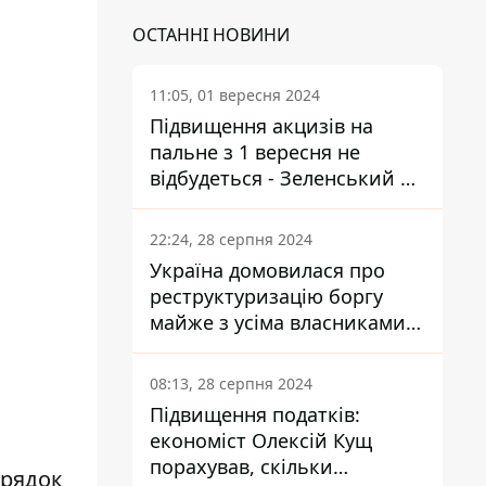
ОСТАННІ НОВИНИ
11:05, 01 вересня 2024
Підвищення акцизів на
пальне з 1 вересня не
відбудеться - Зеленський не
підписав закон
22:24, 28 серпня 2024
Україна домовилася про
реструктуризацію боргу
майже з усіма власниками
єврооблігацій: що це
означає для країни
08:13, 28 серпня 2024
Підвищення податків:
економіст Олексій Кущ
порахував, скільки
орядок