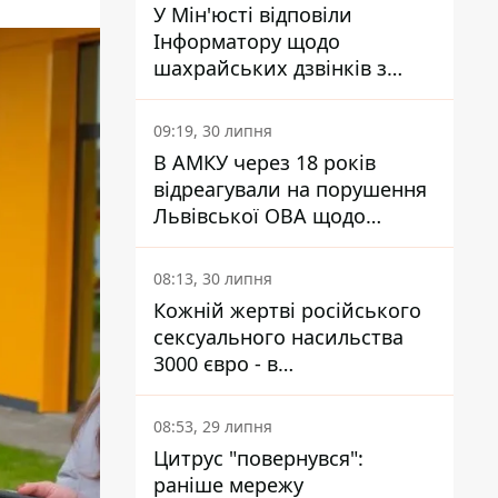
У Мін'юсті відповіли
Інформатору щодо
шахрайських дзвінків з
камери Сумського СІЗО так,
що ніхто нічого не зрозумів
09:19, 30 липня
В АМКУ через 18 років
відреагували на порушення
Львівської ОВА щодо
харчування у закладах
освіти
08:13, 30 липня
Кожній жертві російського
сексуального насильства
3000 євро - в
Мінсоцполітики пояснили
Інформатору, звідки на це
08:53, 29 липня
гроші
Цитрус "повернувся":
раніше мережу