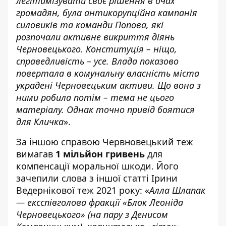
легітимізувати своє рішення в очах
громадян, була антикорупційна кампанія
силовиків та команди Попова, які
розпочали активне викриття діянь
Черновецького. Конституція – ніщо,
справедливість – усе. Влада показово
повертала в комунальну власність міста
украдені Черновецьким активи. Що вона з
ними робила потім – тема не цього
матеріалу. Однак точно привід боятися
для Кличка
».
За іншою справою Червновецький теж
вимагав
1 мільйон гривень
для
компенсації моральної шкоди. Його
зачепили
слова з іншої статті Ірини
Ведернікової теж 2021 року
: «
Алла Шлапак
— ексспівголова фракції «Блок Леоніда
Черновецького» (на пару з Денисом