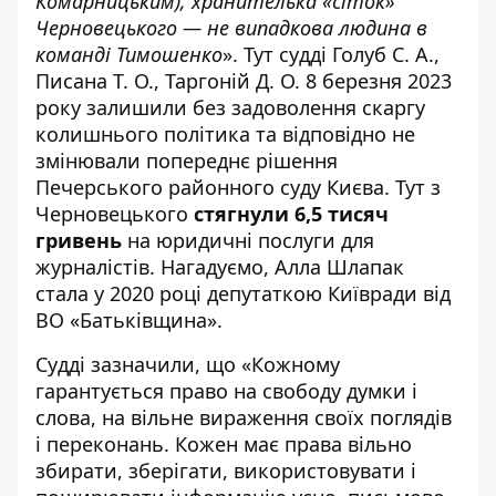
Комарницьким), хранителька «сіток»
Черновецького — не випадкова людина в
команді Тимошенко
». Тут судді Голуб С. А.,
Писана Т. О., Таргоній Д. О. 8 березня 2023
року
залишили без задоволення скаргу
колишнього політика та відповідно не
змінювали попереднє рішення
Печерського районного суду Києва. Тут з
Черновецького
стягнули 6,5 тисяч
гривень
на юридичні послуги для
журналістів. Нагадуємо,
Алла Шлапак
стала у 2020 році
депутаткою Київради від
ВО «Батьківщина»
.
Судді зазначили, що «Кожному
гарантується право на свободу думки і
слова, на вільне вираження своїх поглядів
і переконань. Кожен має права вільно
збирати, зберігати, використовувати і