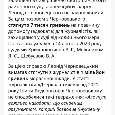
залишено в силі рішення Святошинського
районного суду, а
апеляційну скаргу
Леоніда Черновецького не задовольнили
.
За цим позовом з Черновецького
стягнуто 7 тисяч гривень
на правничу
допомогу (адвоката) для журналістів, які
захищалися у суді від колишнього мера.
Постанова ухвалена 14 лютого 2023 року
суддями Крижанівською В. Г., Мельником
Я. С., Шебуєвою В. А.
За цією справою Леонід Черновецький
вимагав стягнути з журналістів
1 мільйон
гривень
моральної шкоди. У
статті
журналістки «Дзеркала тижня» від 2021
року Ірини Ведернікової
Черновецькому
не сподобалися такі твердження: «
Але тут
важливо нагадати, що основним
аргументом, котрий дозволив Януковичу