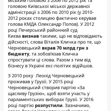
міським головою з 2006 по 2012 рік та
головою Київської міської державної
адміністрації з 2006 по 2010 рік (у 2010-
2012 роках столицею фактично керував
голова КМДА Олександр Попов). У 2012
році Печерський районний суд
Києва
визнав
такими, що не відповідають
дійсності, слова
Віталія Кличка
про те, що
Черновецький
вкрав 70 млрд грн з
бюджету
, та зобов’язав Кличка
спростувати ці слова. Разом з тим від
бізнесу в Україні екс-політик відійшов.
З 2010 року Леонід Черновецький
проживав у Грузії. У 2015 році
Черновецький створив партію «За
щасливу Грузію», щоб взяти участь у
парламентських виборах Грузії. У 2016
році партію
розпустили
. Зазначимо,