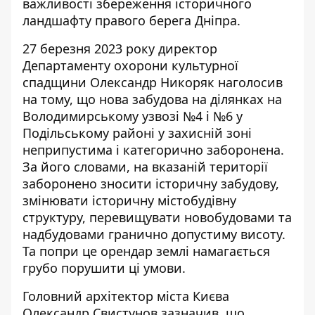
важливості збереження історичного
ландшафту правого берега Дніпра.
27 березня 2023 року директор
Департаменту охорони культурної
спадщини Олександр Никоряк
наголосив
на тому, що нова забудова на ділянках на
Володимирському узвозі №4 і №6 у
Подільському районі у захисній зоні
неприпустима і категорично заборонена.
За його словами, на вказаній території
заборонено зносити історичну забудову,
змінювати історичну містобудівну
структуру, перевищувати новобудовами та
надбудовами гранично допустиму висоту.
Та попри це орендар землі намагається
грубо порушити ці умови.
Головний архітектор міста Києва
Олександр Свистунов
зазначив
, що