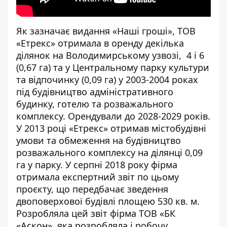
Як
зазначає видання «Наші гроші»
, ТОВ
«Етрекс» отримала в оренду декілька
ділянок на Володимирському узвозі, 4 і 6
(0,67 га) та у Центральному парку культури
та відпочинку (0,09 га) у 2003-2004 роках
під будівництво адміністративного
будинку, готелю та розважального
комплексу. Орендували до 2028-2029 років.
У 2013 році «Етрекс» отримав містобудівні
умови та обмеження на будівництво
розважального комплексу на ділянці 0,09
га у парку. У серпні 2018 року фірма
отримала експертний звіт по цьому
проєкту, що передбачає зведення
двоповерхової будівлі площею 530 кв. м.
Розробляла цей звіт фірма ТОВ «БК
«Аскон», яка розробляла і робочу