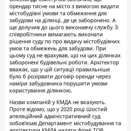
орендар тисне на місто з вимогою видати
містобудівні умови та обмеження для
забудови на ділянці, де це заборонено. А
ще долучив до цього виконавчу службу. Її
співробітники вимагають виконати
рішення суду по про видачу містобудівних
умов та обмежень для забудови. При
цьому суд не врахував, що на цих ділянках
заборонені будівельні роботи. Архітектор
вважає, що у цій ситуації правильніше
було б розірвати договір оренди через
наміри забудовника порушити умови
користування ділянкою.
Назви компаній у КМДА не вказують.
Проте відомо, що у 2020 році
Шостий
апеляційний адміністративний суд
зобов’язав
Департамент містобудування та
архітектури КМДА надати
фірмі ТОВ