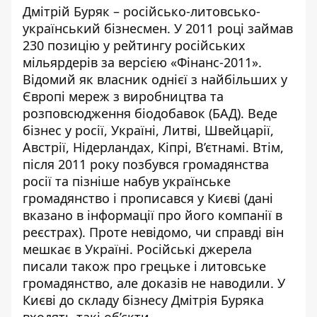
Дмітрій Буряк
– російсько-литовсько-
український бізнесмен. У 2011 році займав
230 позицію у рейтингу російських
мільярдерів за версією «Фінанс-2011».
Відомий як власник однієї з найбільших у
Європі мереж з виробництва та
розповсюдження біодобавок (БАД). Веде
бізнес у росії, Україні, Литві, Швейцарії,
Австрії, Нідерландах, Кіпрі, В’єтнамі. Втім,
після 2011 року позбувся громадянства
росії та пізніше набув українське
громадянство і прописався у Києві (дані
вказано в інформації про його компанії в
реєстрах). Проте невідомо, чи справді він
мешкає в Україні. Російські джерела
писали також про грецьке і литовське
громадянство, але доказів не наводили. У
Києві
до складу бізнесу
Дмітрія Буряка