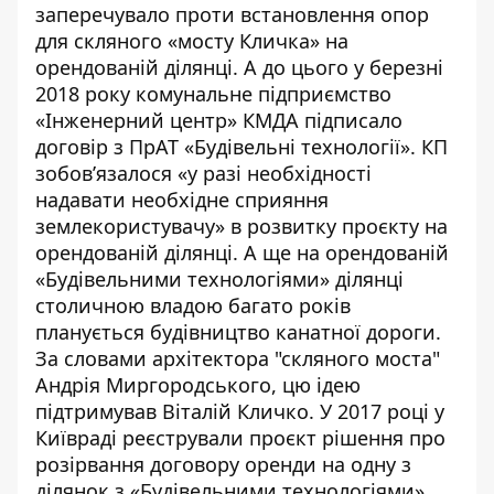
заперечувало
проти встановлення опор
для скляного «мосту Кличка» на
орендованій ділянці. А до цього у березні
2018 року комунальне підприємство
«Інженерний центр» КМДА підписало
договір з ПрАТ «Будівельні технології». КП
зобов’язалося «у разі необхідності
надавати необхідне сприяння
землекористувачу» в розвитку проєкту на
орендованій ділянці. А ще на орендованій
«Будівельними технологіями» ділянці
столичною владою багато років
планується
будівництво канатної дороги
.
За словами архітектора "скляного моста"
Андрія Миргородського, цю ідею
підтримував Віталій Кличко. У 2017 році у
Київраді
реєстрували
проєкт рішення про
розірвання договору оренди на одну з
ділянок з «Будівельними технологіями»,