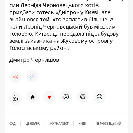
син Леоніда Черновецького
хотів
придбати готель «Дніпро» у Києві
, але
знайшовся той, хто заплатив більше. А
коли Леонід Черновецький був міським
головою,
Київрада передала під забудову
землі заказника на Жуковому острові
у
Голосіївському районі.
Дмитро Чернишов
♥
🔥
😭
😆
😡
👍
СУД
ЦЕНЗУРА
ЖУРНАЛИСТ
КИЇВ
ЧЕРНОВЕЦЬКИЙ