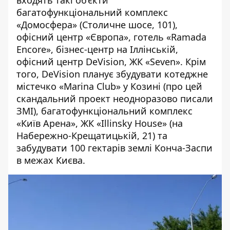
входять такі об’єкти
багатофункціональний комплекс
«Домосфера» (Столичне шосе, 101),
офісний центр «Європа»,
готель «Ramada
Encore»
, бізнес-центр на Іллінській,
офісний центр DeVision, ЖК «Seven». Крім
того, DeVision планує збудувати котеджне
містечко «Marina Club» у Козині (про
цей
скандальний проект
неодноразово
писали
ЗМІ
), багатофункціональний комплекс
«Київ Арена», ЖК «Illinsky House» (на
Набережно-Крещатицькій, 21) та
забудувати 100 гектарів землі Конча-Заспи
в межах Києва
.