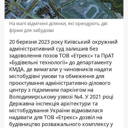
На мапі відмічені ділянки, які орендують дві
фірми для забудови
20 березня 2023 року Київський окружний
адміністративний суд
залишив без
задоволення
позов ТОВ «Етрекс» та ПрАТ
«Будівельні технології» до департаменту
КМДА, де вимагали у чиновників надати
містобудівні умови та обмеження для
проєктування адміністративно-ділового
центру з підземним паркінгом на
Володимирському узвозі №4. У 2021 році
Державна інспекція архітектури та
містобудування України відмовилася
надавати для ТОВ «Етрекс» дозвіл на
будівництво розважального комплексу у