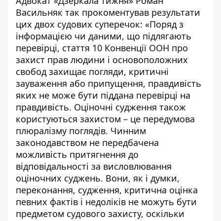
Адвокат «Дзеркала тижня» Роман
Васильняк так прокоментував результати
цих двох судових суперечок: «Поряд з
інформацією чи даними, що підлягають
перевірці, стаття 10
Конвенції ООН про
захист прав людини і основоположних
свобод
захищає погляди, критичні
зауваження або припущення, правдивість
яких не може бути піддана перевірці на
правдивість. Оціночні судження також
користуються захистом – це передумова
плюралізму поглядів. Чинним
законодавством не передбачена
можливість притягнення до
відповідальності за висловлювання
оціночних суджень. Вони, як і думки,
переконання, судження, критична оцінка
певних фактів і недоліків не можуть бути
предметом судового захисту, оскільки