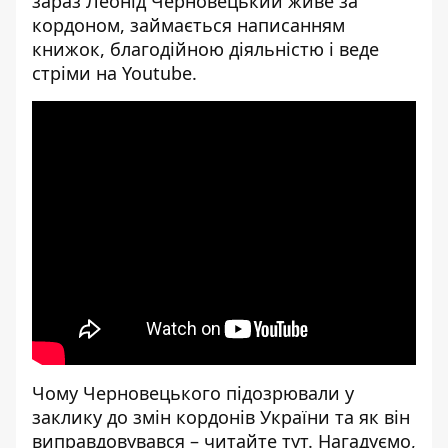
зараз Леонід Черновецький живе за
кордоном, займається написанням
книжок, благодійною діяльністю і веде
стріми на Youtube.
[embed]
[/embed]
Чому Черновецького підозрювали у
заклику до змін кордонів України та як він
виправдовувався –
читайте тут
. Нагадуємо,