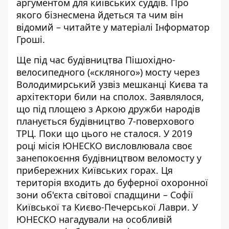
аргументом для київських суддів. Про
якого бізнесмена йдеться та чим він
відомий – читайте у матеріалі Інформатор
Гроші.
Ще під час будівництва
Пішохідно-
велосипедного («скляного») мосту
через
Володимирський узвіз
мешканці Києва та
архітектори били на сполох
. Заявлялося,
що під площею з Аркою дружби народів
планується будівництво 7-поверхового
ТРЦ. Поки що цього не сталося. У 2019
році місія ЮНЕСКО
висловлювала своє
занепокоєння
будівництвом веломосту у
прибережних Київських горах. Ця
територія входить до буферної охоронної
зони
об'єкта світової спадщини – Софії
Київської та Києво-Печерської Лаври
. У
ЮНЕСКО нагадували на особливій