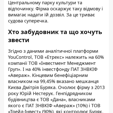
Центральному парку культури та
відпочинку. Фірма оскаржує таку відмову і
вимагає надати їй дозвіл. За це
триває
судова суперечка
.
Хто забудовник та що хочуть
звести
Згідно з даними аналітичної платформи
YouControl
, ТОВ «Етрекс» належить на 60%
компанії ТОВ «Інвестмент Менеджмент
Груп». І на 40% інвестфонду ПАТ ЗНВКІФ
«Авераж». Кінцевим бенефіціарним
власником на 99,45% вказано мешканця
Києва Дмітрія Буряка. Очолює фірму з 2013
року Юрій Нестерук.
Генпідрядником
будівництва є ТОВ «Дана»
, власниками
якого є ПАТ ЗНВКІФ «Авераж» (10%) і ТОВ
«Трейд-Інвест» (90%), які контролює Буряк.