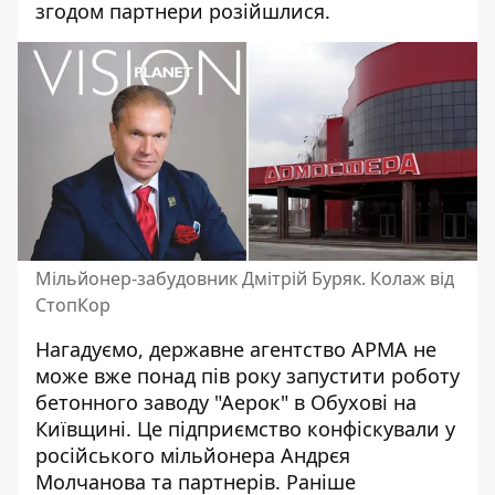
згодом партнери
розійшлися
.
Мільйонер-забудовник Дмітрій Буряк. Колаж від
СтопКор
Нагадуємо, державне агентство АРМА не
може вже понад пів року запустити роботу
бетонного заводу "Аерок" в Обухові на
Київщині. Це підприємство
конфіскували у
російського мільйонера Андрєя
Молчанова
та партнерів. Раніше