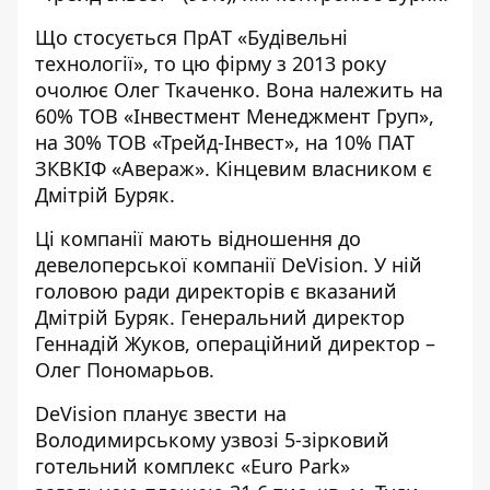
Що стосується ПрАТ «Будівельні
технології», то цю фірму з 2013 року
очолює Олег Ткаченко. Вона належить на
60% ТОВ «Інвестмент Менеджмент Груп»,
на 30%
ТОВ «Трейд-Інвест»
, на 10% ПАТ
ЗКВКІФ «Авераж». Кінцевим власником є
Дмітрій Буряк.
Ці компанії мають відношення до
девелоперської компанії DeVision
. У ній
головою ради директорів є вказаний
Дмітрій Буряк. Генеральний директор
Геннадій Жуков, операційний директор –
Олег Пономарьов.
DeVision
планує звести на
Володимирському узвозі 5-зірковий
готельний комплекс «Euro Park»