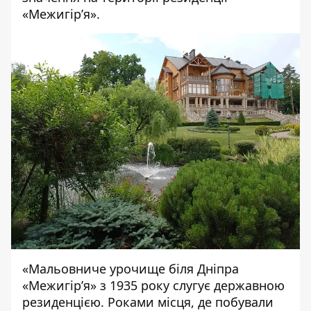
«Межигір’я».
«Мальовниче урочище біля Дніпра
«Межигір’я» з 1935 року слугує державною
резиденцією. Роками місця, де побували