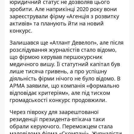
юридичний статус не дозволяв цього
зробити. Але наприкінці 2020 року вони
зареєстрували фірму «Агенція з розвитку
активів» та планують йти на новий
конкурс.
Залишався ще «Атлант Девелоп», але після
розслідування журналістів стало відомо,
що фірмою керував першокурсник
медичного вишу. Її статутний капітал був
лише тисяча гривень, а про успішну
діяльність фірми нічого не було відомо. В
АРМА заявили, що компанія «формально
відповідає критеріям», але під тиском
громадськості конкурс продовжили.
Через півроку для заарештованої
резиденції президента-втікача таки
обрали керуючого. Переможцем стала
маловідома фірма «Скомпані». Журналісти