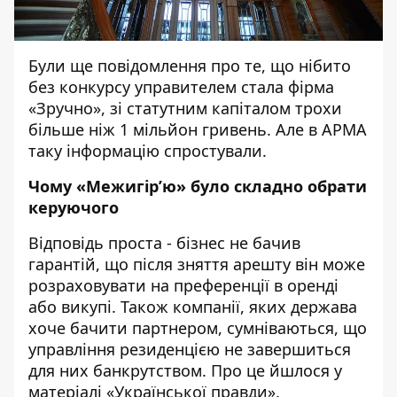
Були ще повідомлення про те, що нібито
без конкурсу управителем стала фірма
«Зручно», зі статутним капіталом трохи
більше ніж 1 мільйон гривень. Але в АРМА
таку інформацію спростували.
Чому «Межигір’ю» було складно обрати
керуючого
Відповідь проста - бізнес не бачив
гарантій, що після зняття арешту він може
розраховувати на преференції в оренді
або викупі. Також компанії, яких держава
хоче бачити партнером, сумніваються, що
управління резиденцією не завершиться
для них банкрутством. Про це йшлося у
матеріалі «
Української правди
».