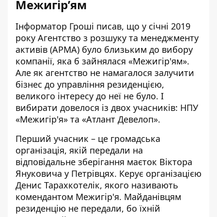
Межигір’ям
Інформатор Гроші
писав
, що у січні 2019
року Агентство з розшуку та менеджменту
активів (АРМА) було близьким до вибору
компанії, яка б зайнялася «Межигір'ям».
Але як агентство не намагалося залучити
бізнес до управління резиденцією,
великого інтересу до неї не було. І
вибирати довелося із двох учасників: НПУ
«Межигір'я» та «Атлант Девелоп».
Перший учасник – це громадська
організація, якій передали на
відповідальне зберігання маєток Віктора
Януковича у Петрівцях. Керує організацією
Денис Тарахкотелік, якого називають
комендантом Межигір'я. Майданівцям
резиденцію не передали, бо їхній