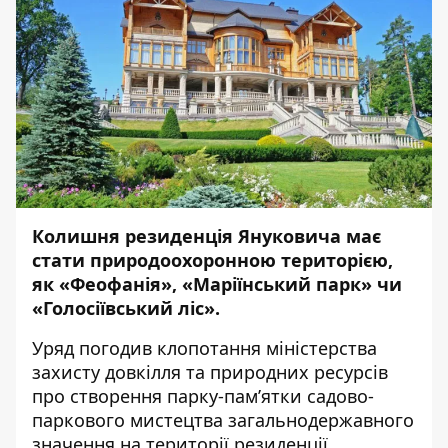
Колишня резиденція Януковича має
стати природоохоронною територією,
як «Феофанія», «Маріїнський парк» чи
«Голосіївський ліс».
Уряд
погодив клопотання міністерства
захисту довкілля та природних ресурсів
про створення парку-пам’ятки садово-
паркового мистецтва загальнодержавного
значення на території резиденції