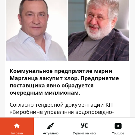
Коммунальное предприятие мэрии
Марганца
закупит
хлор. Предприятие
поставщика явно обрадуется
очередным миллионам.
Согласно тендерной документации КП
«Виробниче управління водопровідно-
каналізаційного господарства
Марганецької міської ради» (или просто
Марганецводоканал) потратит 3 млн 867
Головна
Актуально
Україна на часі
Youtube