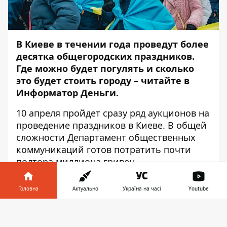
В Киеве в течении года проведут более
десятка общегородских праздников.
Где можно будет погулять и сколько
это будет стоить городу – читайте в
Информатор Деньги
.
10 апреля пройдет сразу
ряд аукционов
на
проведение праздников в Киеве. В общей
сложности Департамент общественных
коммуникаций готов потратить почти
полтора миллиона гривен.
Первые гуляния пройдут в столице
18
Головна
Актуально
Україна на часі
Youtube
мая
. Киев будет отмечать День Европы.
На его проведение потратят 200 тыс. грн.
Інформатор у
Завантажити
Это будет официальное мероприятие, на
телефоні
👉