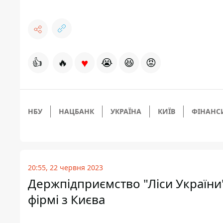
♥
👍
🔥
😭
😆
😡
НБУ
НАЦБАНК
УКРАЇНА
КИЇВ
ФІНАНС
20:55, 22 червня 2023
Держпідприємство "Ліси України
фірмі з Києва