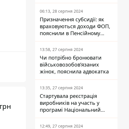
заплатить кожен українець
06:13, 28 серпня 2024
Призначення субсидії: як
враховуються доходи ФОП,
пояснили в Пенсійному
фонді
13:58, 27 серпня 2024
Чи потрібно бронювати
військовозобов’язаних
жінок, пояснила адвокатка
13:35, 27 серпня 2024
Стартувала реєстрація
виробників на участь у
грн
програмі Національний
кешбек: як це зробити
через портал Дія
12:49, 27 серпня 2024