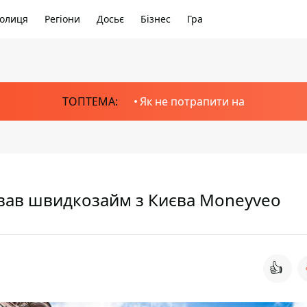
олиця
Регіони
Досьє
Бізнес
Гра
ТОПТЕМА:
Як не потрапити на
вав швидкозайм з Києва Moneyveo
👍