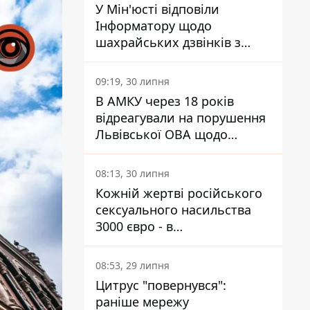
У Мін'юсті відповіли
Інформатору щодо
шахрайських дзвінків з
камери Сумського СІЗО так,
що ніхто нічого не зрозумів
09:19, 30 липня
В АМКУ через 18 років
відреагували на порушення
Львівської ОВА щодо
харчування у закладах
освіти
08:13, 30 липня
Кожній жертві російського
сексуального насильства
3000 євро - в
Мінсоцполітики пояснили
Інформатору, звідки на це
08:53, 29 липня
гроші
Цитрус "повернувся":
раніше мережу