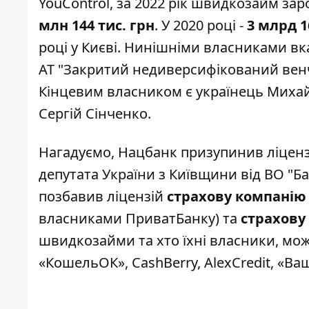
YouControl
, за 2022 рік швидкозайм за
млн 144 тис. грн
. У 2020 році -
3 млрд 1
році у Києві. Нинішніми власниками вка
АТ "Закритий недиверсифікований вен
Кінцевим власником є українець Михай
Сергій Сінченко.
Нагадуємо, Нацбанк
призупинив
ліценз
депутата України з Київщини від ВО "
позбавив ліцензій
страхову компанію 
власниками ПриватБанку) та
страхову
швидкозайми та хто їхні власники, можн
«
КошельОК
»,
CashBerry
,
AlexCredit
,
«Ваш