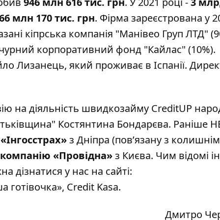
робив
946 млн 616 тис. грн
. У 2021 році -
3 млр
66 млн 170 тис. грн
. Фірма зареєстрована у 2
зані кіпрська компанія "Манівео Груп ЛТД" (9
чурний корпоративний фонд "Кайлас" (10%).
ло Лизанець, який проживає в Іспанії. Дире
ію на діяльність швидкозайму CreditUP нар
Батьківщина" Костянтина Бондарєва. Раніше Н
«Інгосстрах»
з Дніпра (пов’язану з колишні
 компанію «Провідна»
з Києва. Чим відомі і
а дізнатися у нас на сайті:
а готівочка»
,
Credit Kasa
.
Дмитро Че