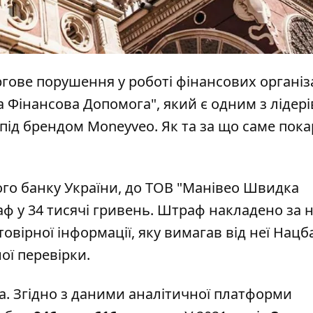
гове порушення у роботі фінансових організа
 Фінансова Допомога", який є одним з лідер
під брендом Moneyveo. Як та за що саме пок
го банку України, до ТОВ "Манівео Швидка
ф у 34 тисячі гривень. Штраф накладено за 
вірної інформації, яку вимагав від неї Нацб
ої перевірки.
а. Згідно з даними аналітичної платформи