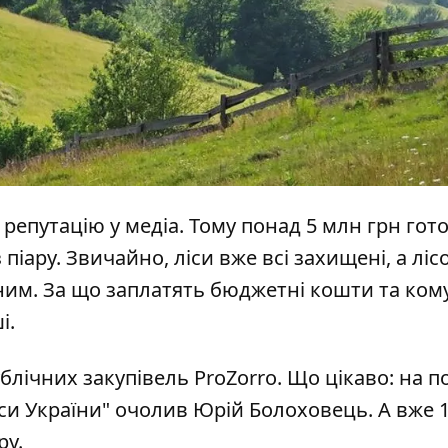
репутацію у медіа. Тому понад 5 млн грн гото
піару. Звичайно, ліси вже всі захищені, а ліс
дним. За що
заплатять бюджетні кошти
та ком
і.
блічних закупівель ProZorro. Що цікаво: на п
си України"
очолив
Юрій Болоховець. А вже 
ру.