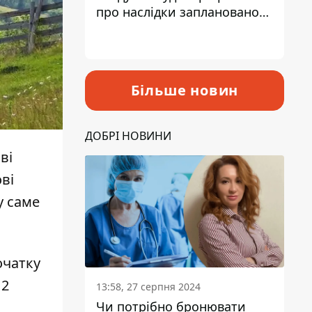
про наслідки запланованого
підвищення податків
Більше новин
ДОБРІ НОВИНИ
ві
ові
у саме
очатку
12
13:58, 27 серпня 2024
Чи потрібно бронювати