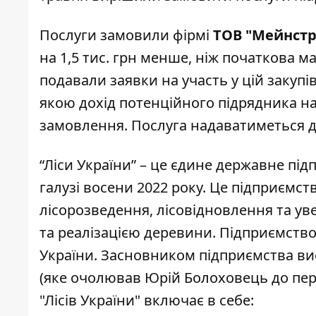
Послуги замовили фірмі
ТОВ "Мейнстр
на 1,5 тис. грн менше, ніж початкова м
подавали заявки на участь у цій закупі
якою дохід потенційного підрядника на
замовлення. Послуга надаватиметься до
“Ліси України” – це
єдине державне під
галузі восени 2022 року. Це підприємств
лісорозведення, лісовідновлення та ув
та реалізацією деревини. Підприємство 
України. Засновником підприємства вис
(яке очолював Юрій Болоховець до пер
"Лісів України" включає в себе: