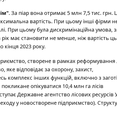
ім"
. За піар вона отримає 5 млн 7,5 тис. грн.
аксимальна вартість. При цьому інші фірми н
влі. При цьому була дискримінаційна умова, з
 рік має становити не менше, ніж вартість ц
 кінця 2023 року.
приємство
, створене в рамках реформування 
о, яке відповідає за охорону, захист,
есь комплекс інших функцій, включно з заго
покликане опікуватися 10,4 млн га лісів
тупає Державне агентство лісових ресурсів 
еходу у новостворене підприємство). Структ