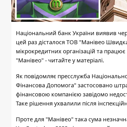
Національний банк України виявив чер
цей раз дісталося ТОВ "Манівео Швидка
мікрокредитних організацій
та працює 
"Манівео" - читайте у матеріалі.
Як
повідомляє
пресслужба Національно
Фінансова Допомога" застосовано штра
фінансовою компанією завідомо недосто
Таке рішення ухвалили після інспекційн
Проте для "Манівео" така сума незначн