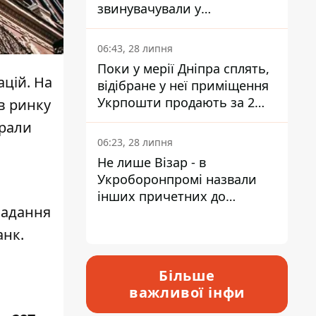
звинувачували у
контрабанді техніки та
ухиленні від сплати
06:43, 28 липня
податків
Поки у мерії Дніпра сплять,
цій. На
відібране у неї приміщення
Укрпошти продають за 2
ів
ринку
мільйони
арали
06:23, 28 липня
Не лише Візар - в
Укроборонпромі назвали
інших причетних до
надання
катастрофи у Вишневому -
відповідь Інформатору
анк.
Більше
важливої інфи