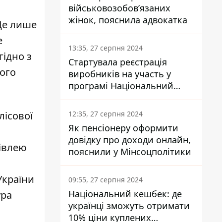
військовозобов’язаних
жінок, пояснила адвокатка
 Це лише
е
13:35, 27 серпня 2024
гідно з
Стартувала реєстрація
ього
виробників на участь у
програмі Національний
кешбек: як це зробити
через портал Дія
12:35, 27 серпня 2024
лісової
Як пенсіонеру оформити
довідку про доходи онлайн,
тівлею
пояснили у Мінсоцполітики
України
09:55, 27 серпня 2024
Національний кешбек: де
ура
українці зможуть отримати
10% ціни куплених