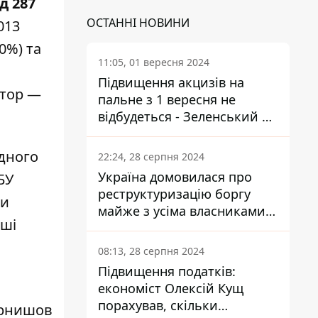
д 287
ОСТАННІ НОВИНИ
013
0%) та
11:05, 01 вересня 2024
Підвищення акцизів на
ктор —
пальне з 1 вересня не
відбудеться - Зеленський не
підписав закон
одного
22:24, 28 серпня 2024
Україна домовилася про
БУ
реструктуризацію боргу
ми
майже з усіма власниками
нші
єврооблігацій: що це
означає для країни
08:13, 28 серпня 2024
Підвищення податків:
економіст Олексій Кущ
порахував, скільки
рнишов