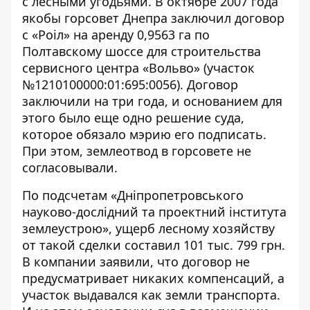
с лесными угодьями. В октябре 2007 года
якобы горсовет Днепра заключил договор
с «Роіл» на аренду 0,9563 га по
Полтавскому шоссе для строительства
сервисного центра «Вольво» (участок
№1210100000:01:695:0056). Договор
заключили на три года, и основанием для
этого было еще одно решение суда,
которое обязало мэрию его подписать.
При этом, землеотвод в горсовете не
согласовывали.
По подсчетам «Дніпропетровського
науково-дослідний та проектний інститута
землеустрою», ущерб лесному хозяйству
от такой сделки составил 101 тыс. 799 грн.
В компании заявили, что договор не
предусматривает никаких компенсаций, а
участок выдавался как земли транспорта.