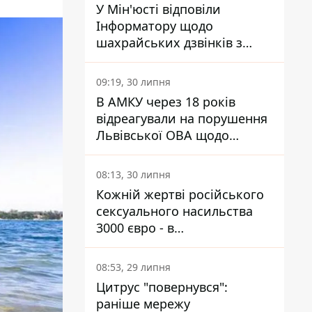
У Мін'юсті відповіли
Інформатору щодо
шахрайських дзвінків з
камери Сумського СІЗО так,
що ніхто нічого не зрозумів
09:19, 30 липня
В АМКУ через 18 років
відреагували на порушення
Львівської ОВА щодо
харчування у закладах
освіти
08:13, 30 липня
Кожній жертві російського
сексуального насильства
3000 євро - в
Мінсоцполітики пояснили
Інформатору, звідки на це
08:53, 29 липня
гроші
Цитрус "повернувся":
раніше мережу