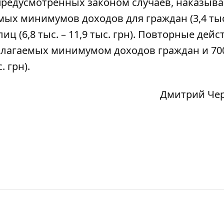
предусмотренных законом случаев, наказыва
ых минимумов доходов для граждан (3,4 тыс.
лиц (6,8 тыс. – 11,9 тыс. грн). Повторные дейс
благаемых минимумом доходов граждан и 700
. грн).
Дмитрий Че