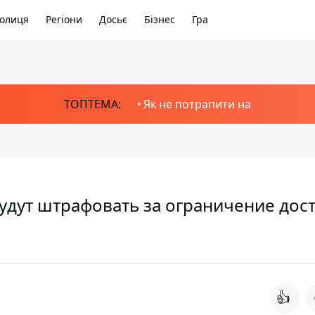
олиця
Регіони
Досьє
Бізнес
Гра
ТОПТЕМА:
Як не потрапити на
будут штрафовать за ограничение дост
👍