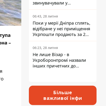
звинувачували у
контрабанді техніки та
ухиленні від сплати
06:43, 28 липня
податків
Поки у мерії Дніпра сплять,
відібране у неї приміщення
Укрпошти продають за 2
тупа
мільйони
на –
06:23, 28 липня
Не лише Візар - в
Укроборонпромі назвали
інших причетних до
я
катастрофи у Вишневому -
відповідь Інформатору
го
Більше
важливої інфи