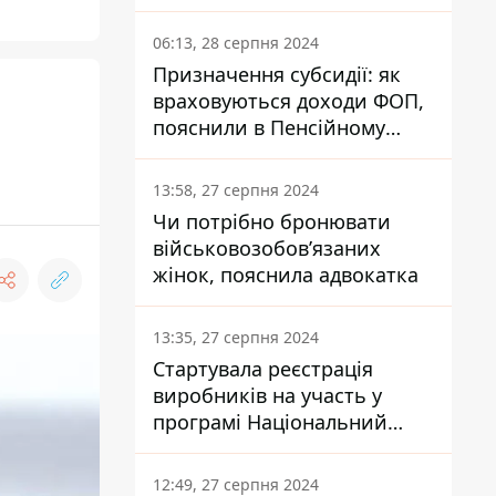
заплатить кожен українець
06:13, 28 серпня 2024
Призначення субсидії: як
враховуються доходи ФОП,
пояснили в Пенсійному
фонді
13:58, 27 серпня 2024
Чи потрібно бронювати
військовозобов’язаних
жінок, пояснила адвокатка
13:35, 27 серпня 2024
Стартувала реєстрація
виробників на участь у
програмі Національний
кешбек: як це зробити
через портал Дія
12:49, 27 серпня 2024