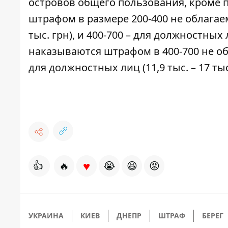
островов общего пользования, кроме 
штрафом в размере 200-400 не облагаем
тыс. грн), и 400-700 – для должностных 
наказываются штрафом в 400-700 не о
для должностных лиц (11,9 тыс. – 17 тыс
♥
👍
🔥
😭
😆
😡
УКРАИНА
КИЕВ
ДНЕПР
ШТРАФ
БЕРЕГ