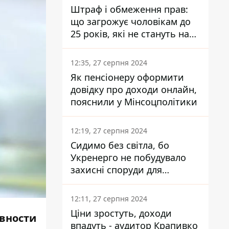
Штраф і обмеження прав:
що загрожує чоловікам до
25 років, які не стануть на
військовий облік
12:35, 27 серпня 2024
Як пенсіонеру оформити
довідку про доходи онлайн,
пояснили у Мінсоцполітики
12:19, 27 серпня 2024
Сидимо без світла, бо
Укренерго не побудувало
захисні споруди для
енергетики - нардеп
Кучеренко
12:11, 27 серпня 2024
Ціни зростуть, доходи
ивности
впадуть - аудитор Крапивко