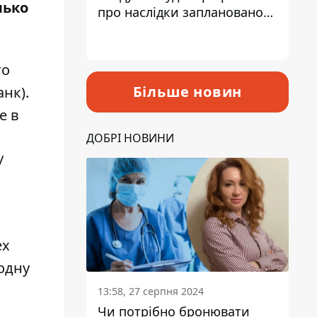
лько
про наслідки запланованого
підвищення податків
го
Більше новин
нк).
е в
ДОБРІ НОВИНИ
/
ех
одну
13:58, 27 серпня 2024
Чи потрібно бронювати