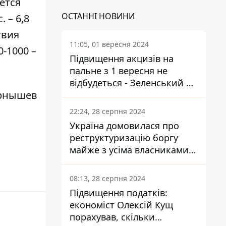
ется
ОСТАННІ НОВИНИ
 – 6,8
твия
11:05, 01 вересня 2024
-1000 –
Підвищення акцизів на
пальне з 1 вересня не
відбудеться - Зеленський не
рнышев
підписав закон
22:24, 28 серпня 2024
Україна домовилася про
реструктуризацію боргу
майже з усіма власниками
єврооблігацій: що це
означає для країни
08:13, 28 серпня 2024
Підвищення податків:
економіст Олексій Кущ
порахував, скільки