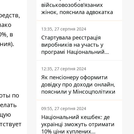
військовозобов’язаних
жінок, пояснила адвокатка
редств,
нако
13:35, 27 серпня 2024
0%, в
Стартувала реєстрація
ния).
виробників на участь у
програмі Національний
кешбек: як це зробити
через портал Дія
12:35, 27 серпня 2024
Як пенсіонеру оформити
довідку про доходи онлайн,
пояснили у Мінсоцполітики
оты по
делать
09:55, 27 серпня 2024
бщую
Національний кешбек: де
тствует
українці зможуть отримати
10% ціни куплених