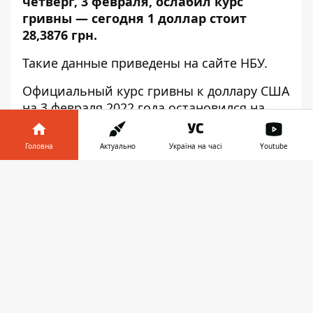
четверг, 3 февраля, ослабил курс
гривны — сегодня 1 доллар стоит
28,3876 грн.
Такие данные приведены на
сайте НБУ
.
Официальный курс гривны к доллару США
на 3 февраля 2022 года остановился на
уровне 28,3876 грн
за доллар против
28,318 грн за доллар вчера, а курс гривны
Головна
Актуально
Україна на часі
Youtube
к евро — 32,1419 грн за евро против
31,8875 грн за евро накануне.
Інформатор у
Завантажити
телефоні
👉
София Елагин
♥
🔥
😭
😆
😡
👍