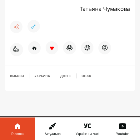
Татьяна Чумакова
♥
🔥
😭
😆
😡
👍
ВЫБОРЫ
УКРАИНА
ДНЕПР
ОПЗЖ
ЗАПРОПОНУВАТИ НОВИНУ
Головна
Актуально
Україна на часі
Youtube