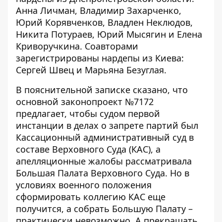
Анна Личман, Владимир Захарченко,
Юрий Корявченков, Владлен Неклюдов,
Никита Потураев, Юрий Мысягин и Елена
Криворучкина. Соавторами
зарегистрированы нардепы из Киева:
Сергей Швец и Марьяна Безуглая.
В
пояснительной записке
сказано, что
основной законопроект №
7172
предлагает, чтобы судом первой
инстанции в делах о запрете партий был
Кассационный административный суд в
составе Верховного Суда (КАС), а
апелляционные жалобы рассматривала
Большая Палата Верховного Суда. Но в
условиях военного положения
сформировать коллегию КАС еще
получится, а собрать Большую Палату –
практически невозможно. А прекращать