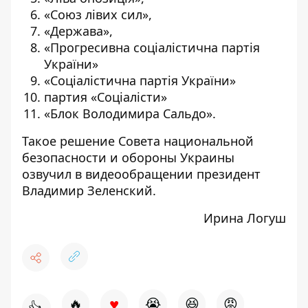
«Союз лівих сил»,
«Держава»,
«Прогресивна соціалістична партія
України»
«Соціалістична партія України»
партия «Соціалісти»
«Блок Володимира Сальдо».
Такое решение Совета национальной
безопасности и обороны Украины
озвучил в видеообращении
президент
Владимир Зеленский.
Ирина Логуш
♥
🔥
😭
😆
😡
👍