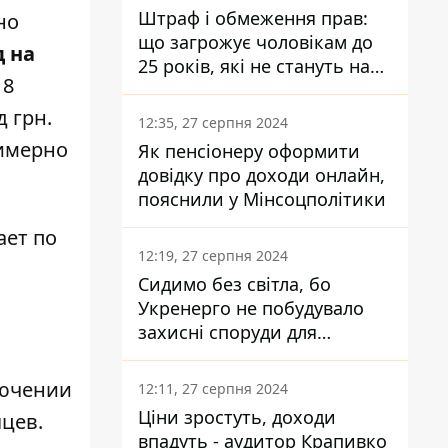
Штраф і обмеження прав:
но
що загрожує чоловікам до
д на
25 років, які не стануть на
18
військовий облік
 грн.
12:35, 27 серпня 2024
римерно
Як пенсіонеру оформити
довідку про доходи онлайн,
пояснили у Мінсоцполітики
ает по
12:19, 27 серпня 2024
Сидимо без світла, бо
Укренерго не побудувало
захисні споруди для
енергетики - нардеп
Кучеренко
лючении
12:11, 27 серпня 2024
Ціни зростуть, доходи
яцев.
впадуть - аудитор Крапивко