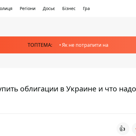
олиця
Регіони
Досьє
Бізнес
Гра
ТОПТЕМА:
Як не потрапити на
купить облигации в Украине и что над
👍