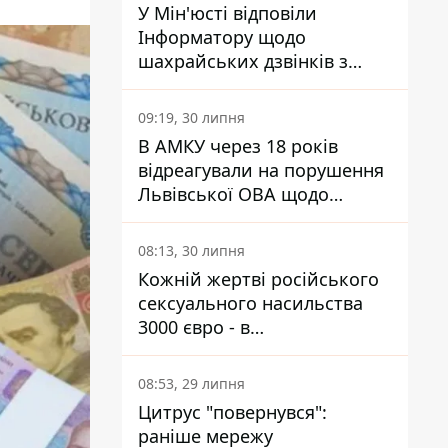
У Мін'юсті відповіли
Інформатору щодо
шахрайських дзвінків з
камери Сумського СІЗО так,
що ніхто нічого не зрозумів
09:19, 30 липня
В АМКУ через 18 років
відреагували на порушення
Львівської ОВА щодо
харчування у закладах
освіти
08:13, 30 липня
Кожній жертві російського
сексуального насильства
3000 євро - в
Мінсоцполітики пояснили
Інформатору, звідки на це
08:53, 29 липня
гроші
Цитрус "повернувся":
раніше мережу