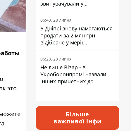
звинувачували у
контрабанді техніки та
ухиленні від сплати
06:43, 28 липня
податків
У Дніпрі знову намагаються
продати за 2 млн грн
відібране у мерії
приміщення Укрпошти
работы
06:23, 28 липня
Не лише Візар - в
Укроборонпромі назвали
о
інших причетних до
ак это
катастрофи у Вишневому -
відповідь Інформатору
 можете
Більше
важливої інфи
та