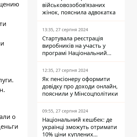
ещению
військовозобов’язаних
жінок, пояснила адвокатка
ти
13:35, 27 серпня 2024
Стартувала реєстрація
 и
виробників на участь у
програмі Національний
кешбек: як це зробити
через портал Дія
12:35, 27 серпня 2024
Як пенсіонеру оформити
луги.
довідку про доходи онлайн,
н.
пояснили у Мінсоцполітики
09:55, 27 серпня 2024
али о
Національний кешбек: де
деньги
українці зможуть отримати
10% ціни куплених