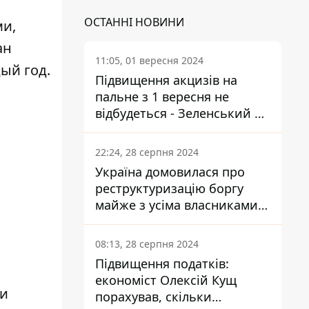
ОСТАННІ НОВИНИ
ми,
ан
11:05, 01 вересня 2024
ый год.
Підвищення акцизів на
пальне з 1 вересня не
відбудеться - Зеленський не
підписав закон
22:24, 28 серпня 2024
Україна домовилася про
реструктуризацію боргу
майже з усіма власниками
єврооблігацій: що це
означає для країни
08:13, 28 серпня 2024
Підвищення податків:
економіст Олексій Кущ
ли
порахував, скільки