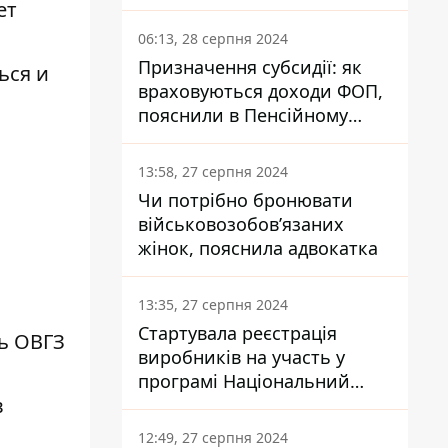
заплатить кожен українець
ет
06:13, 28 серпня 2024
Призначення субсидії: як
ься и
враховуються доходи ФОП,
пояснили в Пенсійному
фонді
13:58, 27 серпня 2024
Чи потрібно бронювати
військовозобов’язаних
жінок, пояснила адвокатка
13:35, 27 серпня 2024
Стартувала реєстрація
ь ОВГЗ
виробників на участь у
програмі Національний
в
кешбек: як це зробити
через портал Дія
12:49, 27 серпня 2024