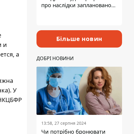
про наслідки запланованого
підвищення податків
е
Більше новин
и и
ется, а
ДОБРІ НОВИНИ
олжна
а). У
 НКЦБФР
13:58, 27 серпня 2024
Чи потрібно бронювати