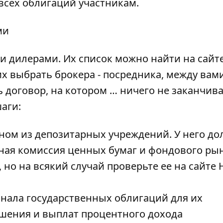
 всех облигаций участникам.
ми
и дилерами. Их список можно найти на сайт
них выбрать брокера - посредника, между вам
 договор, на котором … ничего не заканчива
аги:
дном из депозитарных учреждений. У него д
ая комиссия ценных бумаг и фондового рынк
 но на всякий случай проверьте ее на сайте
инала государственных облигаций для их
шения и выплат процентного дохода