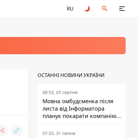
RU
ОСТАННІ НОВИНИ УКРАЇНИ
о
08:53, 05 серпня
Мовна омбудсменка після
листа від Інформатора
планує покарати компанію-
підрядника ПриватБанку
07:33, 31 липня