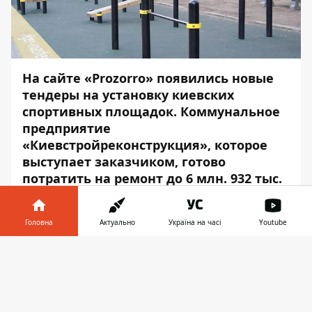
На сайте «Prozorro» появились новые
тендеры на установку киевских
спортивных площадок. Коммунальное
предприятие
«Киевстройреконструкция», которое
выступает заказчиком, готово
потратить на ремонт до 6 млн. 932 тыс.
250 грн. Где появятся новые площадки -
читайте в Информатор Деньги.
Головна
Актуально
Україна на часі
Youtube
Согласно условиям тендерной
Інформатор у
документации, подрядчик должен будет
Завантажити
телефоні
👉
уложить бетонный фундамент на
площадках и установить спортивный
комплекс «Workout». Строительно-