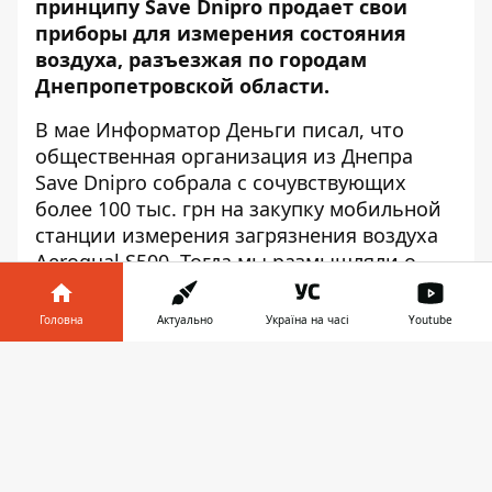
принципу Save Dnipro продает свои
приборы для измерения состояния
воздуха, разъезжая по городам
Днепропетровской области.
В мае Информатор Деньги
писал
, что
общественная организация из Днепра
Save Dnipro собрала с сочувствующих
более 100 тыс. грн на закупку мобильной
станции измерения загрязнения воздуха
Aeroqual S500. Тогда мы размышляли о
том, стоило ли тратить такие деньги на
дорогой прибор, если в Украине можно
Головна
Актуально
Україна на часі
Youtube
купить газоанализаторы по гораздо более
Інформатор у
низкой цене.
Завантажити
телефоні
👉
Сейчас Save Dnipro занялось
производством пылемеров, которые
продает всем желающим. Всего в Украине
можно насчитать с десяток таких