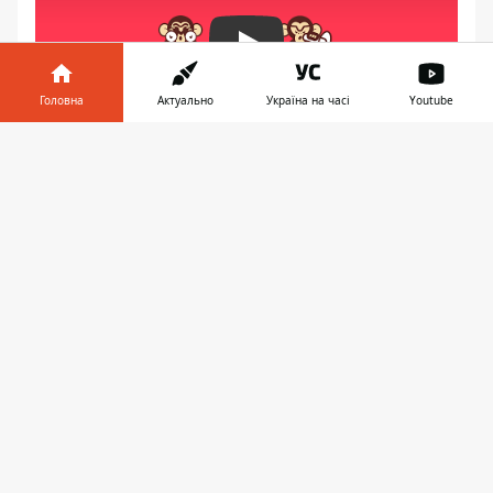
Play
Головна
Актуально
Україна на часі
Youtube
Інформатор у
Завантажити
телефоні
👉
«Самое главное, что ремонт начали и
ситуация как с Шулявским мостом в Киеве
в Днепре уже невозможна. На Новом
мосту существовали проблемы с ДТП, в
пешеходной части зияли дыры.
Своевременно начат ремонт, а трудности
преодолеем вместе, - сказал главный
патрульный полицейский. - Главное,
спланировать время так, чтобы не
попадать в заторы».
Владимир Богонис сказал, что в Киеве он