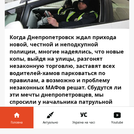
Когда Днепропетровск ждал прихода
новой, честной и неподкупной
полиции, многие надеялись, что новые
копы, выйдя на улицы, разгонят
незаконную торговлю, заставят всех
водителей-хамов парковаться по
правилам, а возможно и проблему
незаконных МАФов решат. Сбудутся ли
эти мечты днепропетровцев, мы
спросили у
начальника патрульной
полиции Днепропетровска Владимира
Богониса. Это третья часть интервью.
Полную версию смотрите:
Головна
Актуально
Україна на часі
Youtube