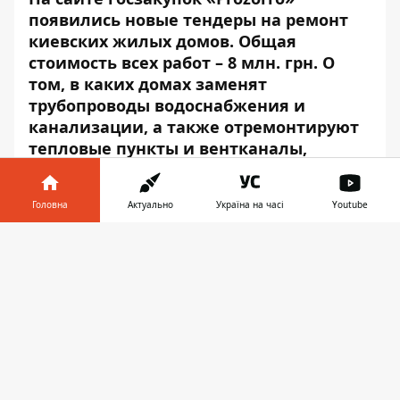
появились новые тендеры на ремонт
киевских жилых домов. Общая
стоимость всех работ – 8 млн. грн. О
том, в каких домах заменят
трубопроводы водоснабжения и
канализации, а также отремонтируют
тепловые пункты и вентканалы,
читайте в
Информатор Деньги
.
Дарницкий район
Головна
Актуально
Україна на часі
Youtube
Інформатор у
На замену канализационных труб в жилых
Завантажити
телефоні
👉
домах
№ 4-а
и
№ 6-а
на
ул. Вербицкого
потратят 234 тыс. 400 грн. Подрядчик
проложит новые трубопроводы и
подсоединит их к сети до 28 февраля 2020
г.
Техобслуживание индивидуальных