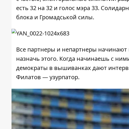
есть 32 на 32 и голос мэра 33. Солид
блока и Громадськой силы.
Все партнеры и непартнеры начинают к
назначь этого. Когда начинаешь с ни
демократы в вышиванках дают
интер
Филатов — узурпатор.