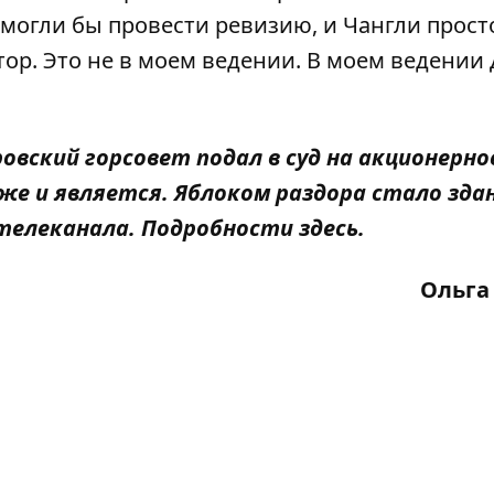
 могли бы провести ревизию, и Чангли прост
тор. Это не в моем ведении. В моем ведении 
вский горсовет подал в суд на акционерно
е и является. Яблоком раздора стало здан
 телеканала. Подробности
здесь
.
Ольга