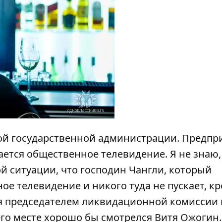
ной государственной администрации. Предпр
ается общественное телевидение. Я не знаю,
ой ситуации, что господин Чангли, который
ое телевидение и никого туда не пускает, к
ся председателем ликвидационной комиссии 
его месте хорошо бы смотрелся Витя Ожогин.