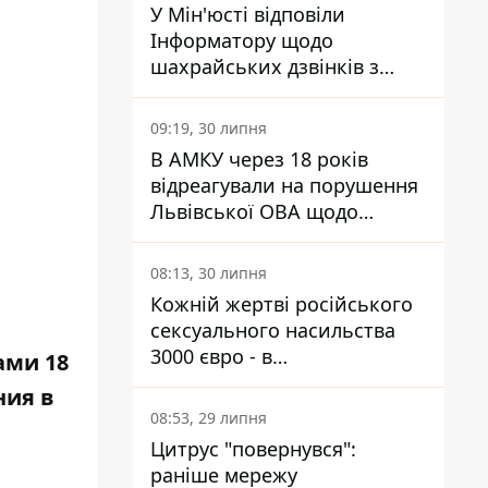
У Мін'юсті відповіли
Інформатору щодо
шахрайських дзвінків з
камери Сумського СІЗО так,
що ніхто нічого не зрозумів
09:19, 30 липня
В АМКУ через 18 років
відреагували на порушення
Львівської ОВА щодо
харчування у закладах
освіти
08:13, 30 липня
Кожній жертві російського
сексуального насильства
3000 євро - в
ами 18
Мінсоцполітики пояснили
ния в
Інформатору, звідки на це
08:53, 29 липня
гроші
Цитрус "повернувся":
раніше мережу