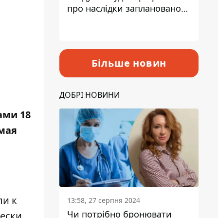
про наслідки запланованого
підвищення податків
Більше новин
ДОБРІ НОВИНИ
ами 18
ямая
ли к
13:58, 27 серпня 2024
Чи потрібно бронювати
чески