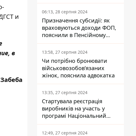
заплатить кожен українець
о-
06:13, 28 серпня 2024
ДГСТ и
Призначення субсидії: як
враховуються доходи ФОП,
пояснили в Пенсійному
фонді
е
ие, в
13:58, 27 серпня 2024
Чи потрібно бронювати
військовозобов’язаних
жінок, пояснила адвокатка
 Забеба
13:35, 27 серпня 2024
Стартувала реєстрація
виробників на участь у
програмі Національний
кешбек: як це зробити
через портал Дія
12:49, 27 серпня 2024