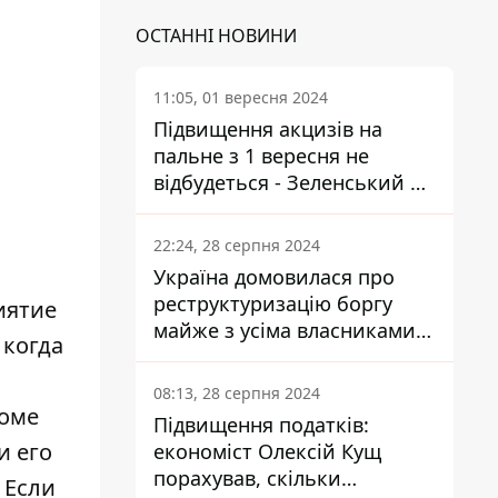
ОСТАННІ НОВИНИ
11:05, 01 вересня 2024
Підвищення акцизів на
пальне з 1 вересня не
відбудеться - Зеленський не
підписав закон
22:24, 28 серпня 2024
Україна домовилася про
реструктуризацію боргу
иятие
майже з усіма власниками
 когда
єврооблігацій: що це
означає для країни
08:13, 28 серпня 2024
роме
Підвищення податків:
и его
економіст Олексій Кущ
порахував, скільки
 Если