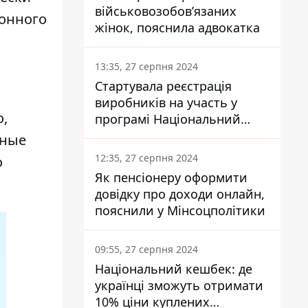
військовозобов’язаних
ионного
жінок, пояснила адвокатка
13:35, 27 серпня 2024
Стартувала реєстрація
виробників на участь у
о,
програмі Національний
кешбек: як це зробити
ьные
через портал Дія
12:35, 27 серпня 2024
о
Як пенсіонеру оформити
довідку про доходи онлайн,
пояснили у Мінсоцполітики
09:55, 27 серпня 2024
Національний кешбек: де
українці зможуть отримати
10% ціни куплених