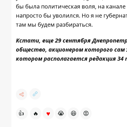
бы была политическая воля, на канале
напросто бы уволился. Но я не губерна
там мы будем разбираться.
Кстати, еще 29 сентября Днепропетро
общество, акционером которого сам ж
котором располагается редакция 34
♥
👍
🔥
😭
😆
😡