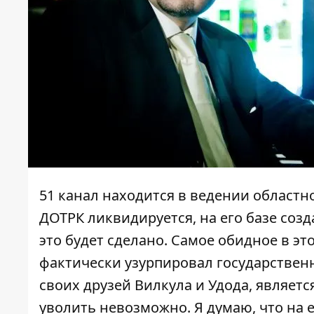
51 канал находится в ведении област
ДОТРК ликвидируется, на его базе созд
это будет сделано. Самое обидное в эт
фактически узурпировал государственн
своих друзей Вилкула и Удода, являет
уволить невозможно. Я думаю, что на 