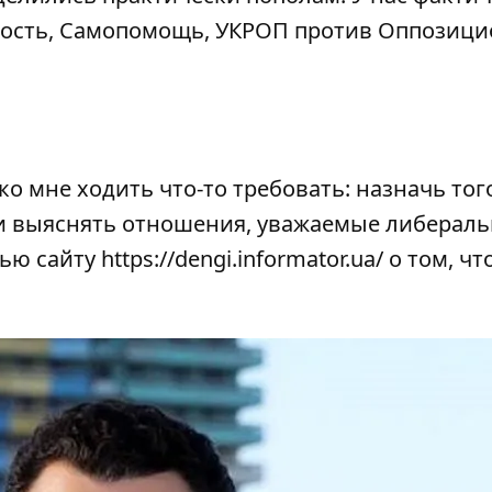
арность, Самопомощь, УКРОП против Оппозиц
о мне ходить что-то требовать: назначь тог
ми выяснять отношения, уважаемые либерал
вью
сайту
https://dengi.informator.ua/
о том, чт