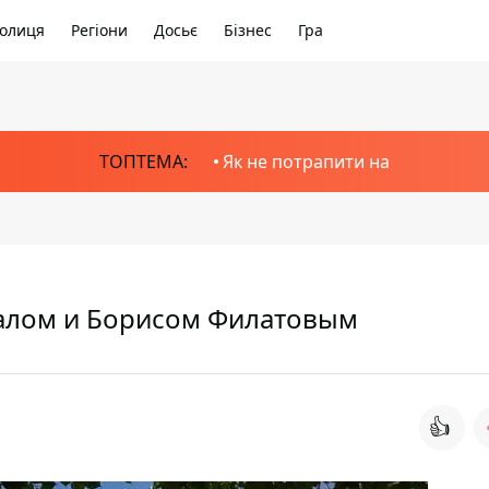
олиця
Регіони
Досьє
Бізнес
Гра
ТОПТЕМА:
Як не потрапити на
налом и Борисом Филатовым
👍