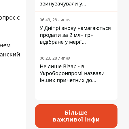
звинувачували у
контрабанді техніки та
опрос с
ухиленні від сплати
06:43, 28 липня
податків
У Дніпрі знову намагаються
продати за 2 млн грн
відібране у мерії
чнем
приміщення Укрпошти
танский
06:23, 28 липня
Не лише Візар - в
Укроборонпромі назвали
інших причетних до
катастрофи у Вишневому -
відповідь Інформатору
Більше
важливої інфи