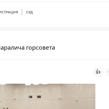
ИСТРАЦИЯ
СУД
паралича горсовета
👍