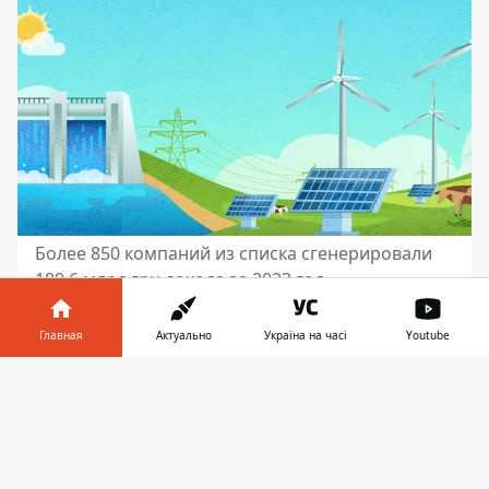
Более 850 компаний из списка сгенерировали
189,6 млрд грн дохода за 2023 год
Аналитики R&D центра YouControl
Главная
Актуально
Україна на часі
Youtube
выяснили, что четверть компаний из
перечня входит/связана или относится к
Информатор в
Скачать
127 финансово-промышленным
телефоне
👉
группам. Более 850 компаний из списка
сгенерировали 189,6 млрд грн дохода за
2023 год. О связях фирм с политически