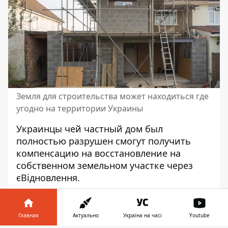
Земля для строительства может находиться где
угодно на территории Украины
Украинцы чей частный дом был
полностью разрушен смогут получить
компенсацию на восстановление на
собственном земельном участке через
єВідновлення.
«Отныне в рамках компенсации за
разрушенное жилье доступна не только
Главная
Актуально
Україна на часі
Youtube
возможность получить средства на