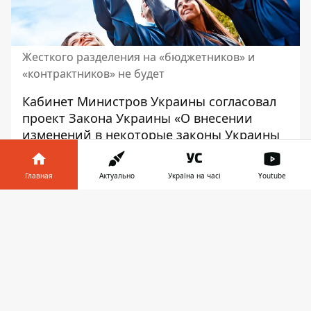
Жесткого разделения на «бюджетников» и
«контрактников» не будет
Кабинет Министров Украины согласовал
проект Закона Украины «О внесении
изменений в некоторые законы Украины
о финансировании получения высшего
образования и предоставлении
Главная
Актуально
Україна на часі
Youtube
государственной целевой поддержки его
соискателям». Вскоре законопроект будет
Информатор в
Скачать
направлен на рассмотрение в Верховную
телефоне
👉
Раду Украины.
«Цель законопроекта — расширить
инструменты государственного
финансирования высшего образования