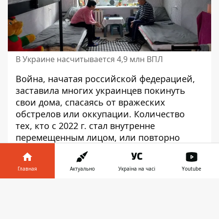
В Украине насчитывается 4,9 млн ВПЛ
Война, начатая российской федерацией,
заставила многих украинцев покинуть
свои дома, спасаясь от вражеских
обстрелов или оккупации. Количество
тех, кто с 2022 г. стал внутренне
перемещенным лицом, или повторно
переместился, достигло 3,5 млн. В целом
на сегодняшний день, с учетом тех ВПЛ,
Главная
Актуально
Україна на часі
Youtube
которые переместились после 2014 года, в
Украине насчитывается 4,9 млн ВПЛ.
Информатор в
Скачать
телефоне
👉
С начала полномасштабной войны
Правительство поддерживало своих