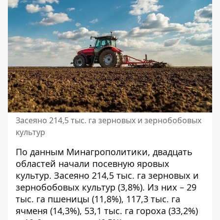
Засеяно 214,5 тыс. га зерновых и зернобобовых
культур
По данным Минагрополитики, двадцать
областей начали посевную яровых
культур. Засеяно 214,5 тыс. га зерновых и
зернобобовых культур (3,8%). Из них – 29
тыс. га пшеницы (11,8%), 117,3 тыс. га
ячменя (14,3%), 53,1 тыс. га гороха (33,2%)