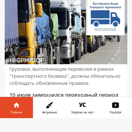
Грузовки, выполняющие перевозки в рамках
"транспортного безвиза", должны обязательно
соблюдать обновленные правила.
10 июля завершился переходный период
обновленного соглашения о
либерализации грузовых перевозок
Главная
Актуально
Україна на часі
Youtube
между Украиной и Евросоюзом. С 11 июля
грузовые перевозки будут проходить по
Информатор в
Скачать
новым правилам. Об этом сообщило
телефоне
👉