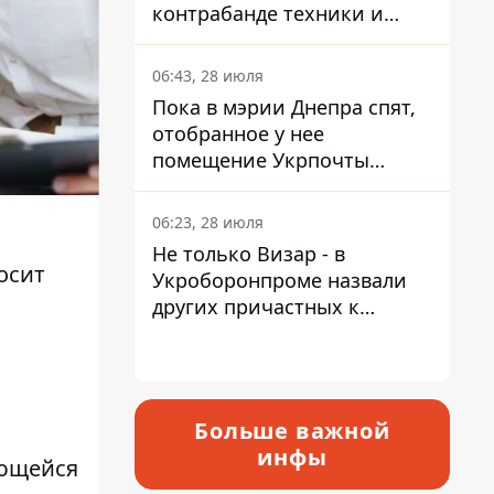
контрабанде техники и
уклонении от уплаты
налогов
06:43, 28 июля
Пока в мэрии Днепра спят,
отобранное у нее
помещение Укрпочты
продают за 2 миллиона
06:23, 28 июля
Не только Визар - в
осит
Укроборонпроме назвали
других причастных к
катастрофе в Вишневом -
ответ Информатору
Больше важной
инфы
еющейся