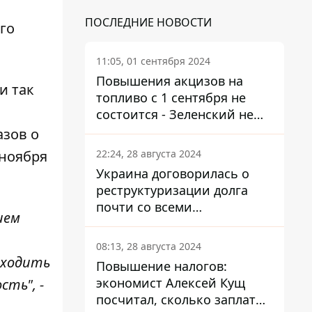
ПОСЛЕДНИЕ НОВОСТИ
го
11:05, 01 сентября 2024
Повышения акцизов на
и так
топливо с 1 сентября не
состоится - Зеленский не
подписал закон
азов о
22:24, 28 августа 2024
 ноября
Украина договорилась о
реструктуризации долга
почти со всеми
ием
держателями
еврооблигаций: что это
08:13, 28 августа 2024
значит для страны
оходить
Повышение налогов:
экономист Алексей Кущ
ть", -
посчитал, сколько заплатит