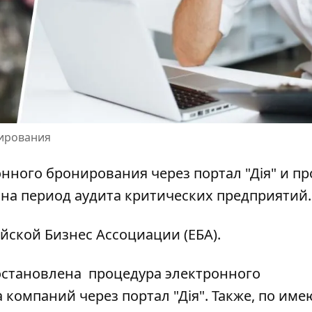
ирования
нного бронирования через портал "Дія" и пр
а период аудита критических предприятий.
йской Бизнес Ассоциации
(ЕБА).
тановлена ​​
процедура электронного
а компаний
через портал "Дія". Также, по им