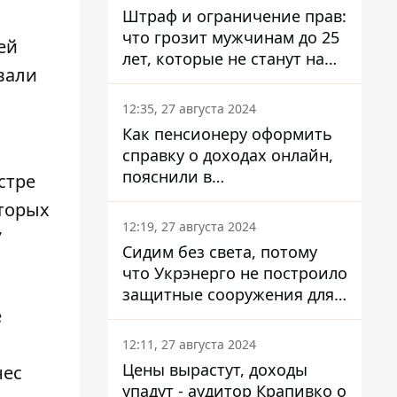
Штраф и ограничение прав:
что грозит мужчинам до 25
ей
лет, которые не станут на
вали
военный учет
12:35, 27 августа 2024
Как пенсионеру оформить
справку о доходах онлайн,
пояснили в
стре
Минсоцполитики
оторых
12:19, 27 августа 2024
7
Сидим без света, потому
что Укрэнерго не построило
защитные сооружения для
е
энергетики - нардеп
Кучеренко
12:11, 27 августа 2024
Цены вырастут, доходы
нес
упадут - аудитор Крапивко о