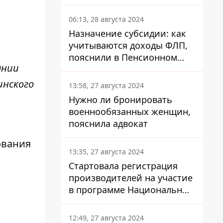
каждый украинец
06:13, 28 августа 2024
Назначение субсидии: как
учитываются доходы ФЛП,
пояснили в Пенсионном
ании
фонде
инского
13:58, 27 августа 2024
Нужно ли бронировать
военнообязанных женщин,
пояснила адвокат
ования
13:35, 27 августа 2024
Стартовала регистрация
производителей на участие
в программе Национальный
кэшбек: как это сделать
через портал Дія
12:49, 27 августа 2024