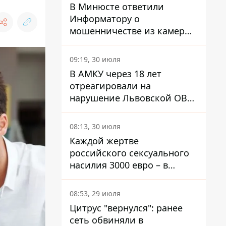
В Минюсте ответили
Информатору о
мошенничестве из камеры
Сумского СИЗО так, что
никто ничего не понял
09:19, 30 июля
В АМКУ через 18 лет
отреагировали на
нарушение Львовской ОВА
по питанию в учебных
заведениях
08:13, 30 июля
Каждой жертве
российского сексуального
насилия 3000 евро – в
Минсоцполитики
объяснили Информатору,
08:53, 29 июля
откуда на это деньги
Цитрус "вернулся": ранее
сеть обвиняли в