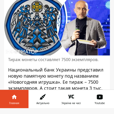
Тираж монеты составляет 7500 экземпляров.
Национальный банк Украины представил
новую памятную монету под названием
«Новогодняя игрушка». Ее тираж – 7500
экземпляров. А стоит такая монета 3 тыс.
445 грн.
Об этом 19 декабря сообщила пресс-
Главная
Актуально
Україна на часі
Youtube
служба Национального банка (НБУ).
Информатор в