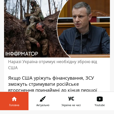
Наразі Україна отримує необхідну зброю від
США
Якщо США уріжуть фінансування, ЗСУ
зможуть стримувати російське
вторгнення принаймні до кінця першої
половини 2025 року.
Про це сказав в
Головна
Актуально
інтерв'ю іспанському
Україна на часі
Youtube
виданню
El Pais міністр фінансів України