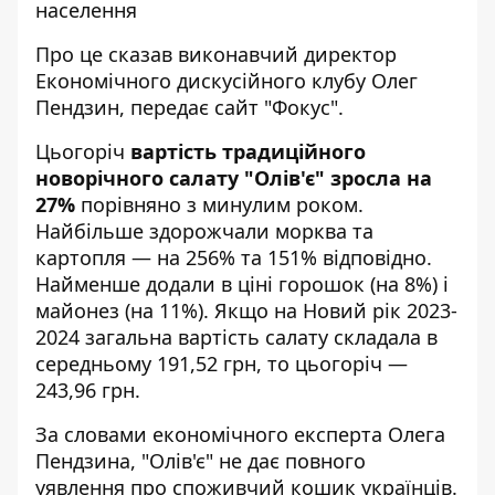
населення
Про це сказав виконавчий директор
Економічного дискусійного клубу Олег
Пендзин,
передає
сайт "Фокус".
Цьогоріч
вартість традиційного
новорічного салату "Олів'є" зросла на
27%
порівняно з минулим роком.
Найбільше здорожчали морква та
картопля — на 256% та 151% відповідно.
Найменше додали в ціні горошок (на 8%) і
майонез (на 11%). Якщо на Новий рік 2023-
2024 загальна вартість салату складала в
середньому 191,52 грн, то цьогоріч —
243,96 грн.
За словами економічного експерта Олега
Пендзина, "Олів'є" не дає повного
уявлення про споживчий кошик українців.