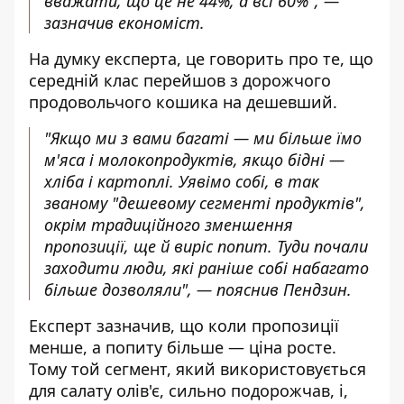
вважати, що це не 44%, а всі 60%", —
зазначив економіст.
На думку експерта, це говорить про те, що
середній клас перейшов з дорожчого
продовольчого кошика на дешевший.
"Якщо ми з вами багаті — ми більше їмо
м'яса і молокопродуктів, якщо бідні —
хліба і картоплі. Уявімо собі, в так
званому "дешевому сегменті продуктів",
окрім традиційного зменшення
пропозиції, ще й виріс попит. Туди почали
заходити люди, які раніше собі набагато
більше дозволяли", — пояснив Пендзин.
Експерт зазначив, що коли пропозиції
менше, а попиту більше — ціна росте.
Тому той сегмент, який використовується
для салату олів'є, сильно подорожчав, і,