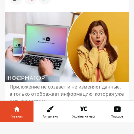
Приложение не создает и не изменяет данные,
а только отображает информацию, которая уже
есть в реестрах
В последнее время украинцы массово
Главная
Актуально
Україна на часі
Youtube
жалуются на ошибки в подтягиваемых
документах «Дія», а также различные
Информатор в
Скачать