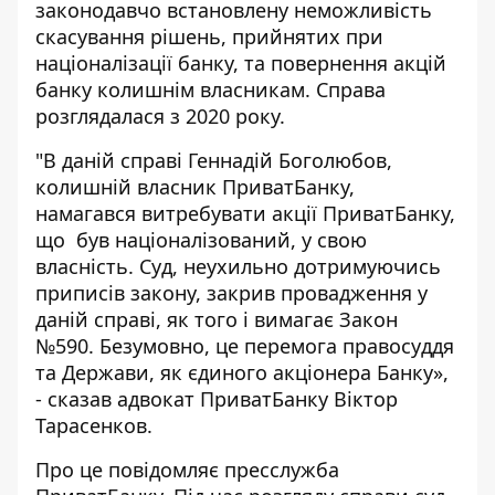
законодавчо встановлену неможливість
скасування рішень, прийнятих при
націоналізації банку, та
повернення акцій
банку колишнім власникам
. Cправа
розглядалася з 2020 року.
"В даній справі Геннадій Боголюбов,
колишній власник ПриватБанку,
намагався витребувати акції ПриватБанку,
що був націоналізований, у свою
власність. Суд, неухильно дотримуючись
приписів закону, закрив провадження у
даній справі, як того і вимагає Закон
№590. Безумовно, це перемога правосуддя
та Держави, як єдиного акціонера Банку»,
-
сказав адвокат
ПриватБанку Віктор
Тарасенков.
Про це
повідомляє пресслужба