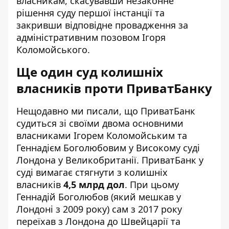
власникам, скасувавши незаконне
рішення суду першої інстанції та
закривши відповідне провадження за
адміністративним позовом Ігоря
Коломойського.
Ще один суд колишніх
власників проти ПриватБанку
Нещодавно
ми писали
, що ПриватБанк
судиться зі своїми двома основними
власниками Ігорем Коломойським та
Геннадієм Боголюбовим у Високому суді
Лондона у Великобританії. ПриватБанк у
суді вимагає стягнути з колишніх
власників
4,5 млрд дол
. При цьому
Геннадій Боголюбов (який мешкав у
Лондоні з 2009 року) сам з 2017 року
переїхав з Лондона до Швейцарії та