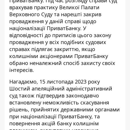
ПриватБанку
. Під час розгляду справи суд
врахував практику Великої Палати
Верховного Суду та нарешті закрив
провадження у даній справі щодо
націоналізації ПриватБанку. У
відповідності до приписів цього закону
провадження у всіх подібних судових
справах підлягає закриттю, якщо
колишніми акціонерами ПриватБанку
обрано неналежний спосіб захисту своїх
інтересів.
Нагадаємо, 15 листопада 2023 року
Шостий апеляційний адміністративний
суд також підтвердив законодавчо
встановлену неможливість скасування
рішень, прийнятих державними органами
при націоналізації ПриватБанку, та
повернення акцій банку колишнім